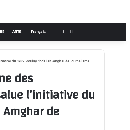
Facebook
YouTube
Rechercher
URE
ARTS
Français
nitiative du “Prix Moulay Abdellah Amghar de Journalisme”
ine des
alue l’initiative du
h Amghar de