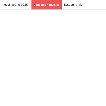
jeudi, août 6 2026
Essaouira : Salim Saddiki Belhib
Dernières nouvelles