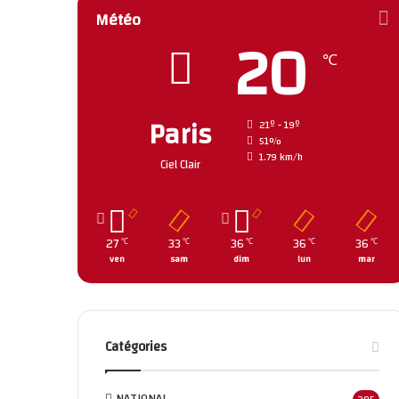
Météo
20
℃
Paris
21º - 19º
51%
1.79 km/h
Ciel Clair
27
33
36
36
36
℃
℃
℃
℃
℃
ven
sam
dim
lun
mar
Catégories
NATIONAL