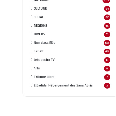
285
CULTURE
84
SOCIAL
82
REGIONS
65
DIVERS
61
Non classifié
e
60
SPORT
40
Letopecho TV
11
Arts
8
Tribune Libre
7
El Jadida: Hébergement des Sans Abris
3