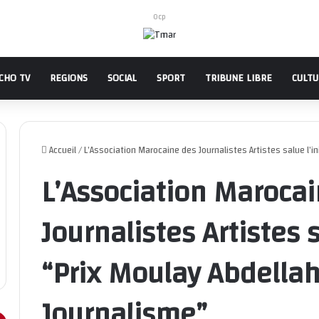
Ocp
CHO TV
REGIONS
SOCIAL
SPORT
TRIBUNE LIBRE
CULT
Accueil
/
L’Association Marocaine des Journalistes Artistes salue l’i
L’Association Maroca
Journalistes Artistes s
“Prix Moulay Abdella
Journalisme”