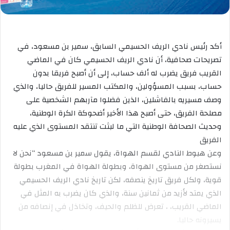
أكد رئيس نادي الريف الحسيمي السابق، سمير بن مسعود، في
تصريحات صحافية، أن نادي الريف الحسيمي كان في الماضي
القريب فريق يضرب له ألف حساب، إلى أن أصبح فريقا بدون
حساب، بسبب المسؤولين، والمكتب المسير للفريق حاليا، والذي
وصف مسيريه بالفاشلين، الذين فضلوا مآربهم الشخصية على
مصلحة الفريق، حتى أصبح هذا الأخير أضحوكة الكرة الوطنية،
وحديث الصحافة الوطنية التي ما لبثت تنتقد المستوى الذي عليه
الفريق
وعن هبوط النادي لقسم الهواة، يقول سمير بن مسعود “نحن لا
نستصغر من مستوى الهواة، وبطولة الهواة في المغرب بطولة
قوية، ولكل فريق تاريخ ينصفه، لكن تاريخ نادي الريف الحسيمي
الذي يمتد لأزيد من ثمانين سنة، والذي كان يضرب به المثل في
الماضي القريب، ، تعرض للظلم والحيف، وتخاذل في إنصافه من
يسيرونه حاليا.