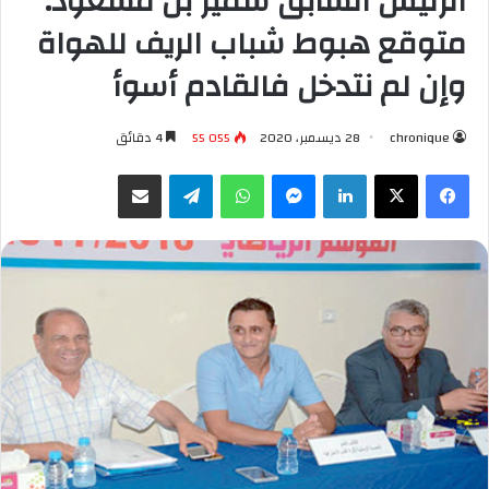
الرئيس السابق سمير بن مسعود:
متوقع هبوط شباب الريف للهواة
وإن لم نتدخل فالقادم أسوأ
chronique
28 ديسمبر، 2020
55 055
4 دقائق
فيسبوك
X
لينكدإن
ماسنجر
واتساب
تيلقرام
مشاركة عبر البريد