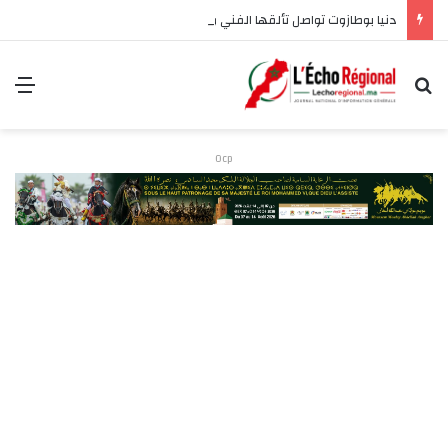
دنيا بوطازوت تواصل تألقها الفني وتؤكد مكانتها بأداء مميز في “كوفرة فالغيس”
بحث عن
الق
Ocp