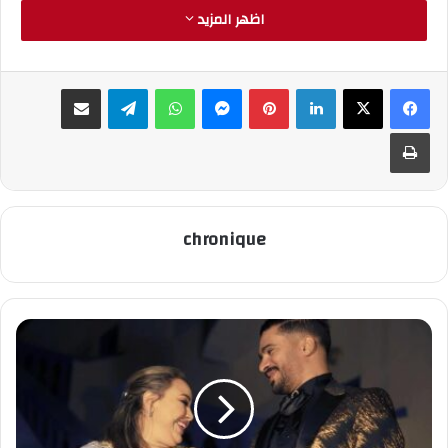
ويضيف ، الرئيس السابق لأسود الريف الحسيمي، أن هبوط الفريق
اظهر المزيد
للهواة لم يكن مفاجأة بالنسبة له، لأن التسيير هاو وعشوائي، ما
خبره حين كان رئيسا للنادي بمعية المكتب الحالي ويعلم أحواله،
مسترسلا أن كل ما يجري في الفريق العريق حاليا. من خيبات أمل
لينكدإن
بينتيريست
ماسنجر
واتساب
تيلقرام
مشاركة عبر البريد
هو متوقع، والقادم أسوأ إن لم تعالج الاختلالات الكارثية، التي
طباعة
يعيشها الفريق حاليا.
وناشد سمير، بالتدخل الفوري، لكل المسؤولين، وكل فعاليات
المجتمع المدني بمدينة الحسيمة، وكذا الغيورين على هذه
المدينة وعلى تاريخها الحافل على جميع المستويات، بالتدخل
chronique
الفوري، وعدم الوقوف مكتوفيي الأيدي، حتى لا يتفرجون في
فريقهم المفضل يلعب في السنة الرياضية المقبلة، ضمن فرق
القسم الشرفي. فيما اعتبر أن مسيري نادي الريف الحسيمي، لا
يرتقون لأن يوصفوا بالفاشلين، لأن من فشل لقد جاول، وهناك من
فشل واعترف، لكن هؤلاء، لم يحاولوا ولم يفعلوا شيئا، هم
مسيرون وهميون، ولا علاقة لأي منهم بكل القدم لا من قريب ولا
من بعيد، وليس لهم خبرة ولو قليلة بالتسيير. ويضيف سمير “إنهم
وهميون، لأنهم لم ينبثقوا عن جمع عام قانوني، إذ كان آخر جمع