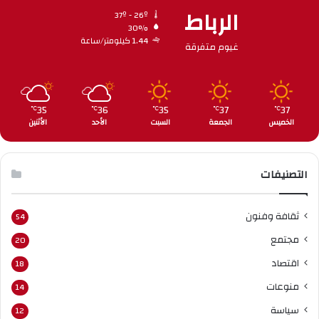
الرباط
37º - 26º
30%
1.44 كيلومتر/ساعة
غيوم متفرقة
35
36
35
37
37
℃
℃
℃
℃
℃
الخميس
الجمعة
السبت
الأحد
الأثنين
التصنيفات
ثقافة وفنون
54
مجتمع
20
اقتصاد
18
منوعات
14
سياسة
12