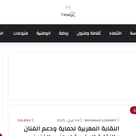
Ocp
سة
اقتصاد
ثقافة وفنون
رياضة
الوطنية
منوعات
ال
ة
Mohamed LOKHNATI
24 أبريل، 2025
555٬690
النقابة المغربية لحماية ودعم الفنان