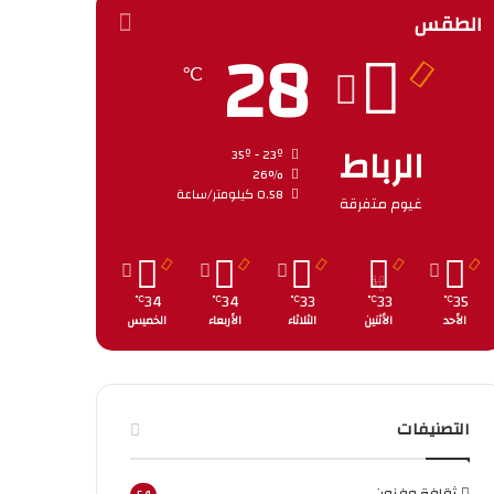
الطقس
28
℃
الرباط
35º - 23º
26%
0.58 كيلومتر/ساعة
غيوم متفرقة
34
34
33
33
35
℃
℃
℃
℃
℃
الأحد
الأثنين
الثلاثاء
الأربعاء
الخميس
التصنيفات
ثقافة وفنون