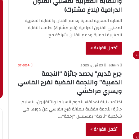
والنقابة المغربية لمهنيي الفنون
الدرامية (بلاغ مشترك)
النقابة المغربية لحماية ودعم الفنان والنقابة المغربية
لمهنيي الفنون الدرامية (بلاغ مشترك) نظمت النقابة
المغربية لحماية ودعم الفنان بشراكة مع…
أكمل القراءة »
ت
admin
23 أبريل، 2025
37٬804
جرح قديم” يحصد جائزة “النجمة
الذهبية” والنجمة الفضية لفرح الفاسي
ويسري مراكشي
اختتمت ليلة الاحتفاء بنجوم السينما والتلفزيون، بتسليم
جائزة النجمة الفضية للفنانة فرح الفاسي عن دورها في
شخصية “نادية” بمسلسل “رحمة”،…
أكمل القراءة »
ن