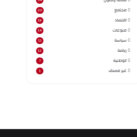
54
مجتمع
20
اقتصاد
18
منوعات
14
سياسة
13
رياضة
12
الوطنية
7
غير مصنف
1