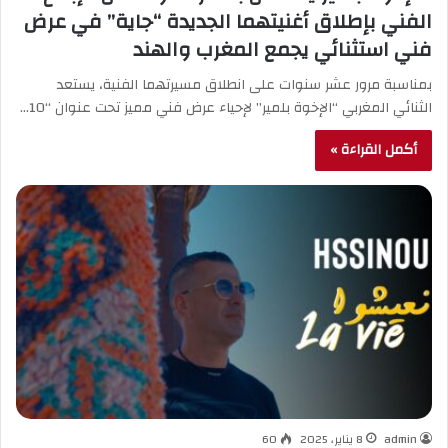
الفني بإطلاق أغنيتهما الجديدة “جاية” في عرض
فني استثنائي يجمع المغرب والهند
بمناسبة مرور عشر سنوات على انطلاق مسيرتهما الفنية، يستعد
الثنائي المغربي “الإخوة بلمير” لإحياء عرض فني مميز تحت عنوان “10…
أكمل القراءة »
admin
8 يناير، 2025
60