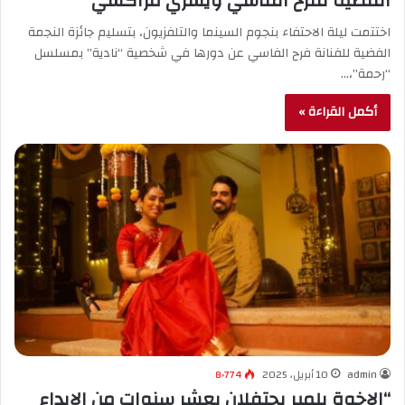
الفضية لفرح الفاسي ويسري مراكشي
اختتمت ليلة الاحتفاء بنجوم السينما والتلفزيون، بتسليم جائزة النجمة
الفضية للفنانة فرح الفاسي عن دورها في شخصية “نادية” بمسلسل
“رحمة”،…
أكمل القراءة »
admin
10 أبريل، 2025
8٬774
“الإخوة بلمير يحتفلان بعشر سنوات من الإبداع