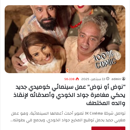
admin
13 سبتمبر، 2025
56٬338
“نوض أو نوض” عمل سينمائي كوميدي جديد
يحكي مغامرة جواد الخودي وأصدقائه لإنقاذ
والده المختطف
تواصل شركة JK Cinéma تصوير أحدث أعمالها السينمائية، وهو عمل
مغربي جديد يحمل توقيع المخرج جواد الخودي، ويجمع في بطولته…