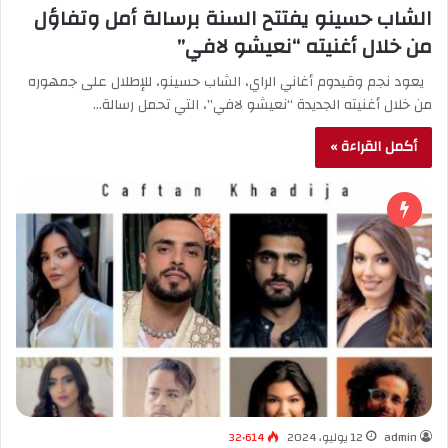
الشاب حسينو يفتتح السنة برسالة أمل وتفاؤل
من خلال أغنيته “نعيشو لافي”
يعود نجم وقيدوم أغاني الراي، الشاب حسينو، للإطلال على جمهوره
من خلال أغنيته الجديدة “نعيشو لافي”، التي تحمل رسالة…
أكمل القراءة »
admin
12 يوليو، 2024
32٬614