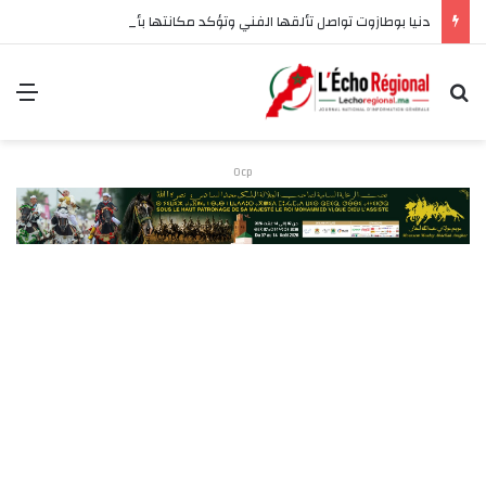
دنيا بوطازوت تواصل تألقها الفني وتؤكد مكانتها بأداء مميز في “كوفرة فالغيس”
بحث عن
الق
Ocp