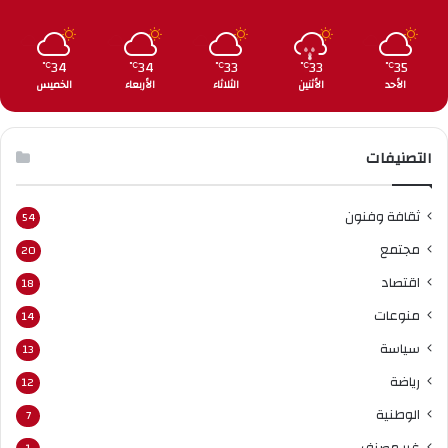
34
34
33
33
35
℃
℃
℃
℃
℃
الأحد
الأثنين
الثلاثاء
الأربعاء
الخميس
التصنيفات
ثقافة وفنون
54
مجتمع
20
اقتصاد
18
منوعات
14
سياسة
13
رياضة
12
الوطنية
7
غير مصنف