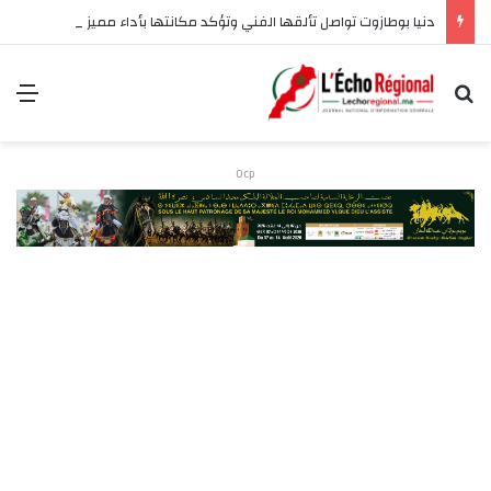
دنيا بوطازوت تواصل تألقها الفني وتؤكد مكانتها بأداء مميز في “كوفرة فالغيس”
بحث عن
الق
Ocp