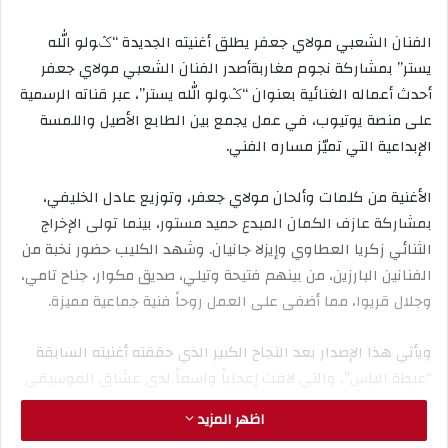
الفنان الشعبي مولاي جعفر يطلق أغنيته الجديدة “ݣولو الله
يستر” بمشاركة نجوم مغاربةأصدر الفنان الشعبي مولاي جعفر
أحدث أعماله الغنائية بعنوان “ݣولو الله يستر”، عبر قناته الرسمية
على منصة يوتيوب، في عمل يجمع بين الطابع الأصيل واللمسة
الإبداعية التي تميّز مساره الفني.
الأغنية من كلمات وألحان مولاي جعفر، وتوزيع عادل الخليفي،
بمشاركة عازف الكمان المبدع حميد مستور، بينما تولى الإخراج
الثنائي زكريا العطاوي وإيزلا جانيان. وشهد الكليب حضور نخبة من
الفنانين البارزين، من بينهم فتيحة وتيلي، صديق مكوار، جناح تامي،
وجلال قريوا، مما أضفى على العمل روحاً فنية جماعية مميزة.
ويأتي هذا الإصدار بعد النجاح الكبير الذي حققته أغنيته السابقة
“عيطة الباس”، والتي لاقت إعجاباً واسعاً لدى عشاق الموسيقى
الشعبية، بفضل الخامة الصوتية القوية لمولاي جعفر وأسلوبه
اظهر المزيد
المتفرد في الأداء، الذي جعله يحظى بمكانة خاصة لدى الجمهور