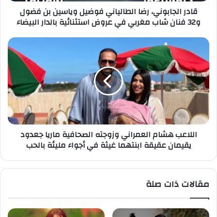
قادر الجابوني، رضا الطالياني فوضيل وياسين بن فضول
و32 فنان شاب مغربي في عروض استثنائية بالدار البيضاء
اللاعب هشام العمراني وزوجته الصحافية ماريا جعدود
يقيمان عقيقة ابنتهما غيثة في أجواء مليئة بالحب
مقالات ذات صلة