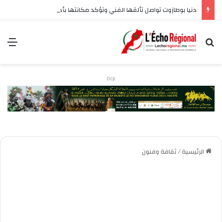
دنيا بوطازوت تواصل تألقها الفني وتؤكد مكانتها بأداء مميز في “كوفرة فالغيس”
بحث عن
الق
Ocp
الرئيسية
/
ثقافة وفنون