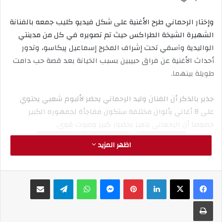
وإختار الرحماني طرح الأغنية على شكل فيديو كليب جمعه بالفنانة
الشهيرة الشيخة الطراكس حيث تم تصويره في كل من مدينتي
الواليدية وآسفي تحت إشراف المخرج إسماعيل پيكاسو، وتدور
أحداث الأغنية عن فراق حبيبين بسبب الخيانة بعد قصة حب دامت
طويلة بينهما.
جذير بالذكر أن الفنان وليد الرحماني يحضر لألبوم شعبي يحتوي
على 8 أغاني بألوان مختلفة ستكون مفاجأة لجمهوره الكبير
خصوصا أن الرحماني يتميز بحضور كبير وصوت قوي.
اظهر المزيد
لينكدإن
بينتيريست
ماسنجر
واتساب
تيلقرام
مشاركة عبر البريد
طباعة