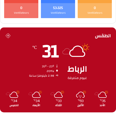
0
53٬325
0
Ventilateurs
Ventilateurs
Ventilateurs
الطقس
31
℃
الرباط
35º - 23º
20%
2.98 كيلومتر/ساعة
غيوم متفرقة
34
34
33
33
35
℃
℃
℃
℃
℃
الأحد
الأثنين
الثلاثاء
الأربعاء
الخميس