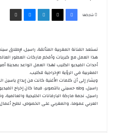
فيسبوك
X
لينكدإن
ماسنجر
مشاركة عبر البريد
شاركها
تستعد الفنانة المغربية المتألقة، راسيل، لإطلاق سينغ
هذا العمل مع كبريات وأفخم ماركات العطور العالم
أحداث الفيديو الكليب لهذا العمل الواعد بمدينة أصي
المغربية في الرؤية الإخراجية للكليب.
ويشار إلى أن كلمات الأغنية كانت من إبداع ياسين الر
راسيل، وطه حسيني بالتصوير، فيما كان إخراج الفيديو كليب من نصيب
راسيل، نجمة ماركة البارفانات الخليجية والعالمية، 
العربي عموما، والمغربي على الخصوص، لطرح أعمال ت