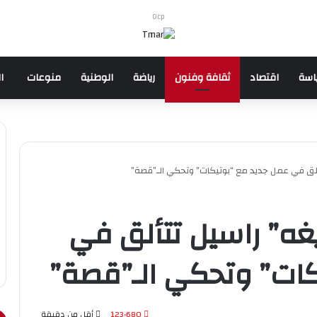
Ocp
اسة
اقتصاد
ثقافة وفنون
رياضة
الوطنية
منوعات
ا
ألق في عمل جديد مع “بوتيكات” وتحكي الـ”قصة”
يغه” راسيل تتألق في
كات” وتحكي الـ”قصة”
123٬680
أقل من دقيقة