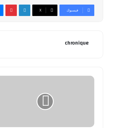
لينكدإن
بينتيريست
فيسبوك
X
chronique