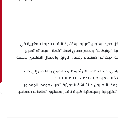
ل جديد، بعنوان “عينيه زيغة”، إذ تألقت الديفا المغربية في
ية “بوتيكات” وبدعم حصري لعطر “قصة”، فيما تم تصوير
لة، حيث تم الاهتمام بإضفاء الرونق والجمال التقليدي للملكة
امي، فيما تكلف بلال أفريكانو بالتوزيع والتلحين إلى جانب
 BROTHERS EL FAHSSI.
ونجمة التلفزيون والشاشة الكويتية، تضرب موعدا للجمهور
لفزيونية وسينمائية كبيرة ترقى بمستوى تطلعات الجماهير.