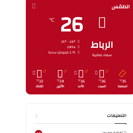
الطقس
26
℃
الرباط
35º - 26º
28%
1.75 كيلومتر/ساعة
سماء صافية
32
34
36
36
35
℃
℃
℃
℃
℃
الجمعة
السبت
الأحد
الأثنين
الثلاثاء
التصنيفات
ثقافة وفنون