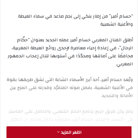
“حسام أمير” من إطار بنكي إلى نجم صاعد في سماء العيطة
والأغنية الشعبية
أطلق الفنان المغربي حسام أمير عمله الجديد بعنوان “حكّام
الرجال”، في إعادة إحياء معاصرة لإحدى روائع العيطة المغربية،
محافظًا على أصالتها ومجدّدًا في أسلوبها لتنال إعجاب الجمهور
المغربي.
ويُعد حسام أمير، أحد أبرز الأسماء الشابة التي تشق طريقها بقوة
في الأغنية الشعبية، بفضل صوته المتفرّد وقدرته على المزج بين
الأصالة والتجديد.
ولم يكن طريق خريج برنامج النجم الشعبي، والحاصل على الماستر
في التسيير والتدبير، حسام أمير، مفروشًا بالفن وحده، بل انطلق
من مسار مختلف كإطار بنكي. لكن، وبين دفاتر الحسابات وصوت
اظهر المزيد
الآلات الحاسبة والحواسيب، كان ينبض داخله حلم آخر، إذ اختار أن