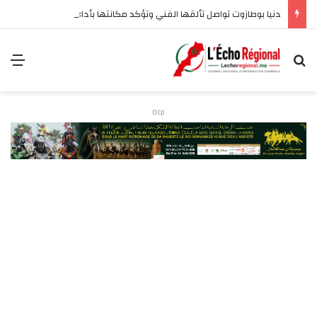
دنيا بوطازوت تواصل تألقها الفني وتؤكد مكانتها بأداء مميز في “كوفرة فالغيس”
بحث عن
الق
Ocp