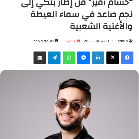
“حسام أمير” من إطار بنكي إلى
نجم صاعد في سماء العيطة
والأغنية الشعبية
admin
11 سبتمبر، 2025
366 537
دقيقة واحدة
فيسبوك
X
لينكدإن
ماسنجر
واتساب
تيلقرام
مشاركة عبر البريد