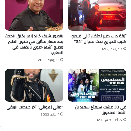
أزقة درب كبير تحتضن ثاني فيديو
بالصور..شيف خالد زاهر يخلق الحدث
كليب للخياري تحت عنوان “24”
بعد مسار متألق في فنون الطبخ
وصنع أشهر حلوى بالذهب في
4 ديسمبر، 2021
المغرب
13 يوليو، 2021
في 30 غشت سيفتح سعيد بن
“ماني زهواني” آخر صيحات الريفي
الثقة الصندوق
4 يناير، 2022
27 أغسطس، 2023