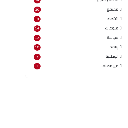
54
مجتمع
20
اقتصاد
18
منوعات
14
سياسة
12
رياضة
12
الوطنية
7
غير مصنف
1