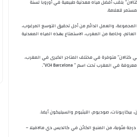
الان” بلقب أفضل مياه معدنية طبيعية في أوروبا لسنة
ها المجموعة، والعمل الدائم من أجل تحقيق التوسع المرغوب،
الم، وخاصة من المغرب، الاستمتاع بهذه المياه المعدنية
يشي كتالان” متوفرة في مختلف المتاجر الكبرى في المغرب،
في المغرب تحت اسم ” VCH Barcelona”.
 بيكاربونات، صوديوم، الليثيوم والسيليكون أيضا.
لمياه المعدنية فيشي كتالان الغازية تنبع بحرارة 60 درجة مئوية، من المنبع الكائن في كالديس دي مالافيلا –