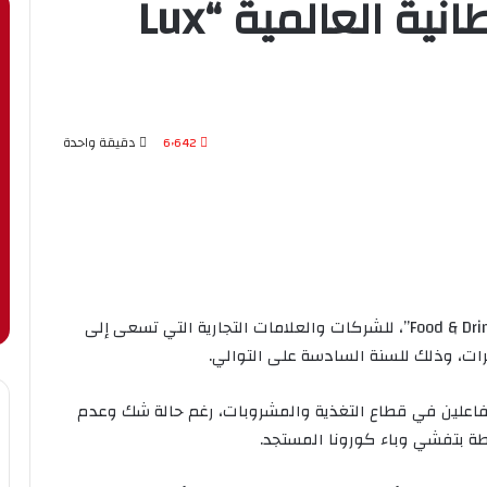
من لدن المجلة البريطانية العالمية “Lux
6٬642
دقيقة واحدة
منحت المجلة البريطانية العالمية “Lux Life” جائزة ” Food & Drink”، للشركات والعلامات التجارية التي تسعى إلى
ات، وذلك للسنة السادسة على التوالي.
لفاعلين في قطاع التغذية والمشروبات، رغم حالة شك وعدم
تبطة بتفشي وباء كورونا المستجد.