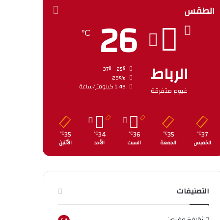
الطقس
26
℃
الرباط
37º - 25º
29%
1.49 كيلومتر/ساعة
غيوم متفرقة
35
34
36
35
37
℃
℃
℃
℃
℃
الخميس
الجمعة
السبت
الأحد
الأثنين
التصنيفات
ثقافة وفنون