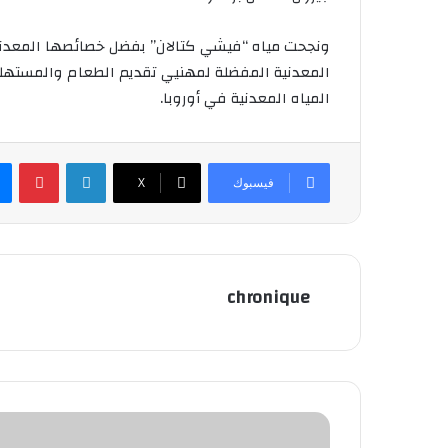
ونجحت مياه “فيشي كتالان” بفضل خصائصها المعدنية
المعدنية المفضلة لمهنيي تقديم الطعام والمستهلك
المياه المعدنية في أوروبا.
لينكدإن
بينتيريست
فيسبوك
X
chronique