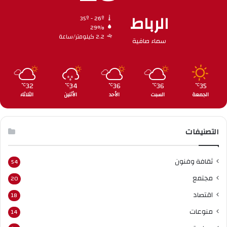
الرباط
35º - 26º
29%
2.2 كيلومتر/ساعة
سماء صافية
32
34
36
36
35
℃
℃
℃
℃
℃
الجمعة
السبت
الأحد
الأثنين
الثلاثاء
التصنيفات
ثقافة وفنون
54
مجتمع
20
اقتصاد
18
منوعات
14