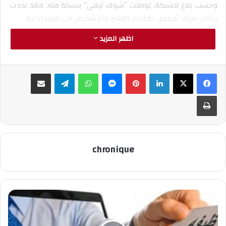
وحسب بلاغ للشبكة، توصلت ”شوف تيفي” بنسخة منه، فقد نددت
برفض صرف تعويض نفقات العلاج والتشخيص من طرف إدارة
صندوق ”كنوبس” خاصة بعد دخول القطاع الخاص، ولم تعد مجانية
اظهر المزيد
العلاج والتشخيص سارية المفعول سواء بالمستشفيات أو
مختبرات وزارة الصحة أو المصحات الخاصة، ومن بينها من يطالب
المؤمنين بأداء فاتورة ومبالغ مالية كبيرة حالة استشفائهم
لينكدإن
بينتيريست
ماسنجر
واتساب
تيلقرام
مشاركة عبر البريد
بالمصحات الخاصة، وهم عاجزون عن أدائها، وبالتالي تدعو إلى
طباعة
ضمان تعويض وتحمل كامل العلاجات والخدمات الصحية المتعلقة
بجائحة فيروس كورونا لفائدة المؤمَّنين وأسرهم، وحماية
حقوقهم في إطار القانون 65.00 بمثابة التغطية الصحية
الأساسية والتأمين الإجباري عن المرض، و الالتزام بالتوجيهات
chronique
الملكية في تحقيق التغطية الصحية الشاملة من خلال مظلة
التأمين الإجباري عن المرض .