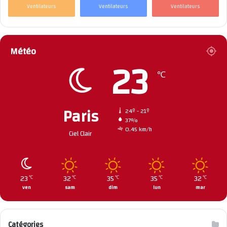
Ventilateurs
Ventilateurs
Ventilateurs
Météo
23
℃
Paris
24º - 21º
37%
0.45 km/h
Ciel Clair
23
32
35
35
32
℃
℃
℃
℃
℃
ven
sam
dim
lun
mar
Catégories