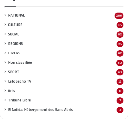
NATIONAL
286
CULTURE
85
SOCIAL
82
REGIONS
65
DIVERS
62
Non classifié
e
60
SPORT
40
Letopecho TV
11
Arts
8
Tribune Libre
7
El Jadida: Hébergement des Sans Abris
3