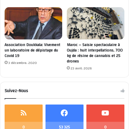
population, aux prochaines échéances électorales prévues
2021
Mohamed LOKHNATI
Association Doukkala: Vivement
Maroc – Saisie spectaculaire à
un laboratoire de dépistage du
Oujda : huit interpellations, 700
Covid 19
kg de résine de cannabis et 25
Tlat Sidi Bennour
drones
3 décembre، 2020
23 avril، 2026
Suivez-Nous
0
53 325
0