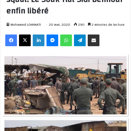
enfin libéré
Mohamed LOKHNATI
20 mai، 2020
290
2 minutes de lecture
Facebook
X
Linkedin
Messenger
WhatsApp
Telegram
Partager par email