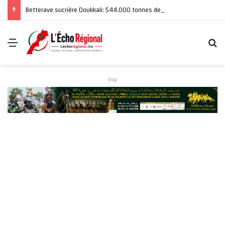
Betterave sucrière Doukkali: 544.000 tonnes de betteraves sucrières produites, un bond de 31%
Menu
R
Ocp