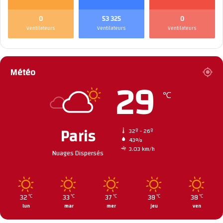
0
53 325
0
Ventilateurs
Ventilateurs
Ventilateurs
Météo
29
℃
Paris
32º - 26º
43%
3.03 km/h
Nuages Dispersés
32
33
37
38
38
℃
℃
℃
℃
℃
lun
mar
mer
jeu
ven