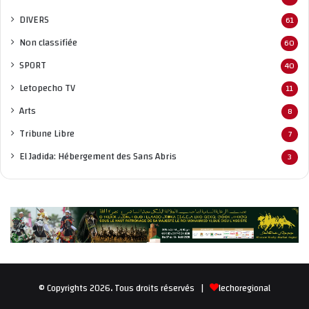
DIVERS
61
Non classifié
e
60
SPORT
40
Letopecho TV
11
Arts
8
Tribune Libre
7
El Jadida: Hébergement des Sans Abris
3
© Copyrights 2026، Tous droits réservés |
lechoregional