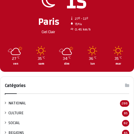
15
Paris
27º - 13º
71%
0.45 km/h
Ciel Clair
27
35
34
36
35
℃
℃
℃
℃
℃
ven
sam
dim
lun
mar
Catégories
NATIONAL
286
CULTURE
85
SOCIAL
82
REGIONS
65