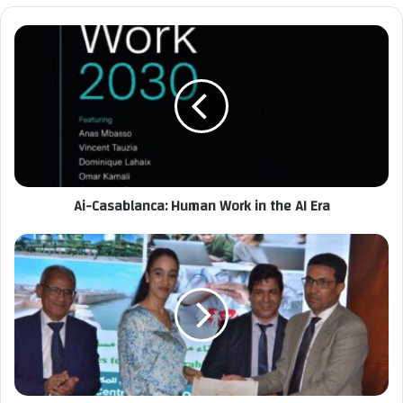
contraintes logistiques et réglementaires liées aux
déplacements intercontinentaux imposées par la FIFA.
La rencontre s’est achevée sur une large victoire de l’Argentine
(5-0), portée notamment par Lionel Messi, auteur de ce qui est
présenté comme son dernier but à domicile avec la sélection
nationale. Malgré l’ampleur du score, la jeune équipe
zambienne a été saluée pour son approche offensive et son
Ai-Casablanca: Human Work in the AI Era
engagement tout au long de la rencontre.
Le communiqué souligne également l’implication d’Outell
Touzer auprès du staff technique zambien dirigé par George
Lwandamina, récemment nommé sélectionneur, dans le cadre
des préparatifs de cet événement sportif qualifié d’«
historique ».
Connu pour ses relations dans les milieux du football sud-
américain, M. Touzer avait déjà assisté au sacre de l’Argentine