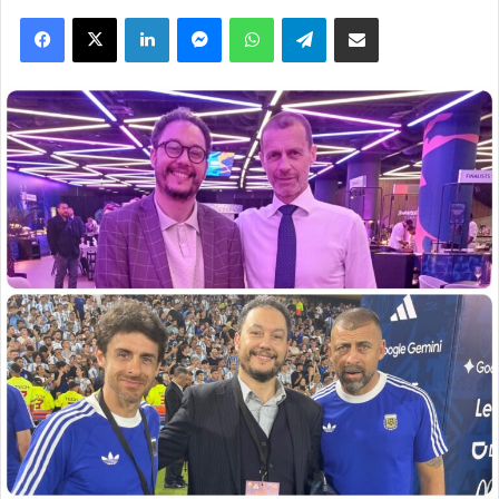
Facebook
X
Linkedin
Messenger
WhatsApp
Telegram
Partager par email