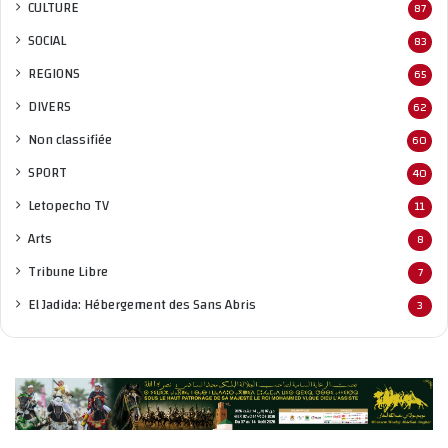
CULTURE
87
SOCIAL
83
REGIONS
65
DIVERS
62
Non classifié
e
60
SPORT
40
Letopecho TV
11
Arts
8
Tribune Libre
7
El Jadida: Hébergement des Sans Abris
3