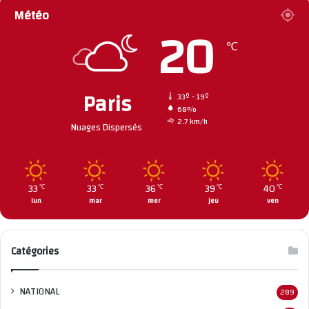
Météo
20
℃
Paris
33º - 19º
68%
2.7 km/h
Nuages Dispersés
33
33
36
39
40
℃
℃
℃
℃
℃
lun
mar
mer
jeu
ven
Catégories
NATIONAL
289