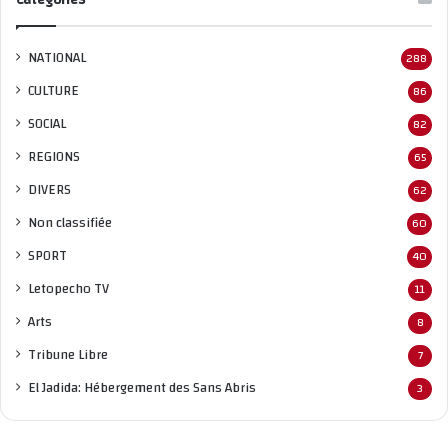
NATIONAL
288
CULTURE
86
SOCIAL
82
REGIONS
65
DIVERS
62
Non classifié
e
60
SPORT
40
Letopecho TV
11
Arts
8
Tribune Libre
7
El Jadida: Hébergement des Sans Abris
3