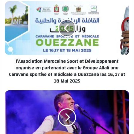
distances géographiques pour répondre aux besoins des
communautés les plus isolées », souligne Chihab Eddine Milah,
président du CADEMEP. L’opération bénéficie du soutien de
l’Université Mohammed V de Rabat et reste ouverte aux
partenariats avec les entreprises souhaitant s’engager dans
cette action solidaire.
Pour contacter les organisateurs
– Coordination : +212 656 370 261
l’Association Marocaine Sport et Développement
– Partenariats : +212 663 503 121
organise en partenariat avec le Groupe Allali une
– Email:rabattcademep@gmail.com
Caravane sportive et médicale à Ouezzane les 16, 17 et
18 Mai 2025
défi médico-social à Azilal et au Haouz