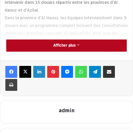
intervenir dans 15 douars répartis entre les provinces d’Al
Haouz et d’Azilal.
Dans la province d’Al Haouz, les équipes interviendront dans 9
douars avec un programme complet incluant des consultations
médicales gratuites couvrant 11 spécialités, ainsi que des
travaux de rénovation de 2 écoles, 2 msids, 2 crèches et 2
Afficher plus
mosquées. En parallèle, dans les 6 douars ciblés de la province
d’Azilal, les actions porteront principalement sur le forage de
puits et des distributions alimentaires, répondant ainsi aux
Linkedin
Pinterest
Messenger
WhatsApp
Telegram
Partager par email
besoins essentiels des populations locales.
Imprimer
Cette édition se distingue par plusieurs innovations majeures,
dont une pharmacie mobile pour optimiser la distribution des
médicaments, des ateliers de prévention santé et un système
de suivi post-intervention. La collaboration entre CADEMEP
admin
Rabat et CADEMEP Casa permet d’élargir significativement la
portée de cette initiative.
« Cette caravane symbolise notre engagement à dépasser les