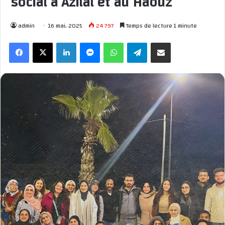
social à Azilal et au Haouz
admin
16 mai، 2025
24 797
Temps de lecture 1 minute
Facebook
X
Linkedin
Messenger
WhatsApp
Telegram
Partager par email