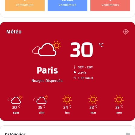
Ventilateurs
Ventilateurs
Ventilateurs
Météo
30
℃
Paris
32º - 26º
23%
1.25 km/h
Nuages Dispersés
30
35
34
32
35
℃
℃
℃
℃
℃
sam
dim
lun
mar
mer
Catégories