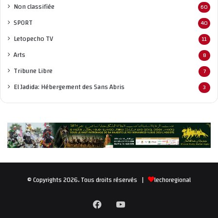
Non classifié
e
60
OCP : le chiffre d’affaires en hausse de 4% en 2020
SPORT
40
Letopecho TV
11
Arts
8
Tribune Libre
7
El Jadida: Hébergement des Sans Abris
3
© Copyrights 2026، Tous droits réservés |
lechoregional
Facebook
YouTube