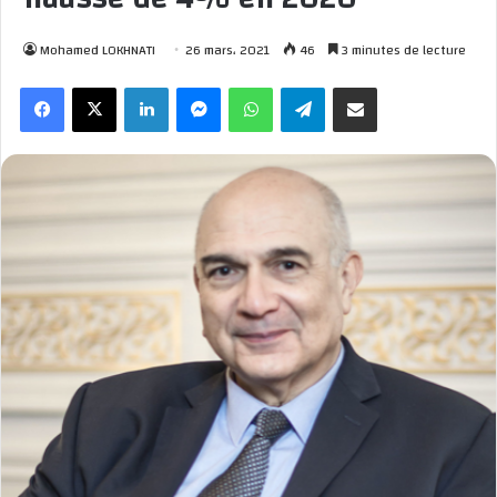
Mohamed LOKHNATI
26 mars، 2021
46
3 minutes de lecture
Facebook
X
Linkedin
Messenger
WhatsApp
Telegram
Partager par email