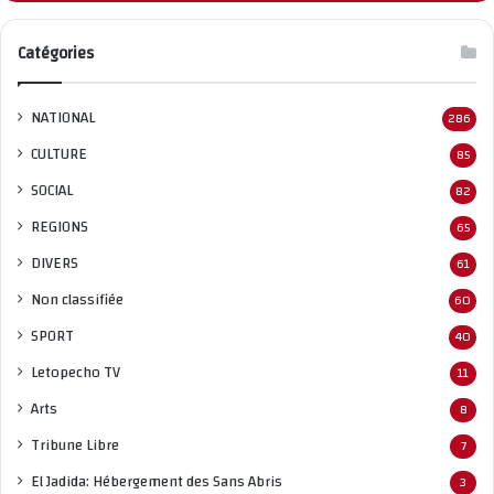
Catégories
NATIONAL
286
CULTURE
85
SOCIAL
82
REGIONS
65
DIVERS
61
Non classifié
e
60
SPORT
40
Letopecho TV
11
Arts
8
Tribune Libre
7
El Jadida: Hébergement des Sans Abris
3