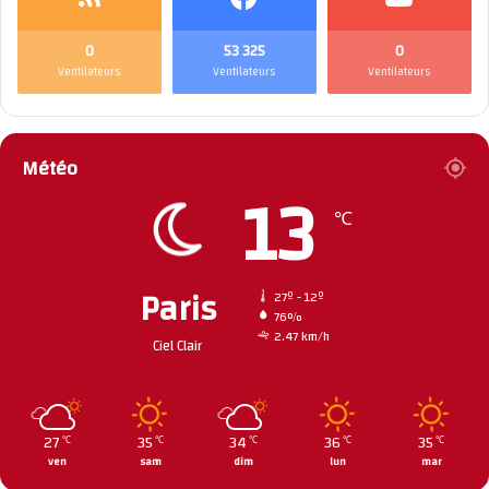
0
53 325
0
Ventilateurs
Ventilateurs
Ventilateurs
Météo
13
℃
Paris
27º - 12º
76%
2.47 km/h
Ciel Clair
27
35
34
36
35
℃
℃
℃
℃
℃
ven
sam
dim
lun
mar