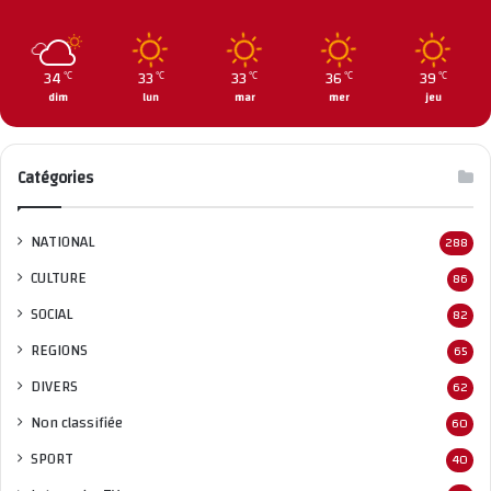
34
33
33
36
39
℃
℃
℃
℃
℃
dim
lun
mar
mer
jeu
Catégories
NATIONAL
288
CULTURE
86
SOCIAL
82
REGIONS
65
DIVERS
62
Non classifié
e
60
SPORT
40