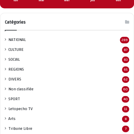
lun
mar
mer
jeu
ven
Catégories
NATIONAL
289
CULTURE
87
SOCIAL
83
REGIONS
65
DIVERS
62
Non classifié
e
60
SPORT
40
Letopecho TV
11
Arts
8
Tribune Libre
7