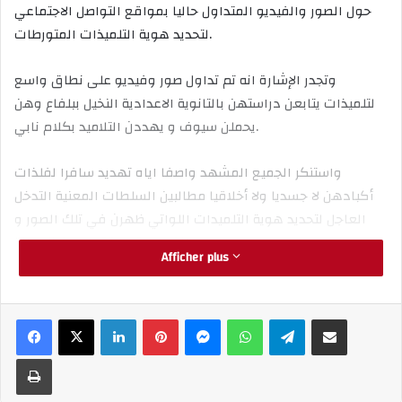
حول الصور والفيديو المتداول حاليا بمواقع التواصل الاجتماعي
لتحديد هوية التلميذات المتورطات.
وتجدر الإشارة انه تم تداول صور وفيديو على نطاق واسع
لتلميذات يتابعن دراستهن بالتانوية الاعدادية النخيل ببلفاع وهن
يحملن سيوف و يهددن التلاميد بكلام نابي.
واستنكر الجميع المشهد واصفا اياه تهديد سافرا لفلذات
أكبادهن لا جسديا ولا أخلاقيا مطالبين السلطات المعنية التدخل
العاجل لتحديد هوية التلميدات اللواتي ظهرن في تلك الصور و
الفيديو قصد تقديمهن للعدالة.
Afficher plus
عاااجل / الدرك الملكي يفتح تحقيق حول الفيديو و
الصور المتداول لتلميدات اعدادي يحملن السيوف.
Linkedin
Pinterest
Messenger
WhatsApp
Telegram
Partager par email
Imprimer