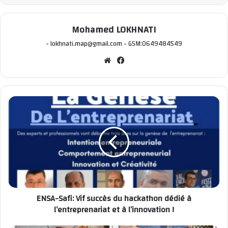
Mohamed LOKHNATI
- lokhnati.map@gmail.com - GSM:0649484549
We
Fac
bsi
ebo
te
ok
ENSA-Safi: Vif succès du hackathon dédié à
l’entreprenariat et à l’innovation !