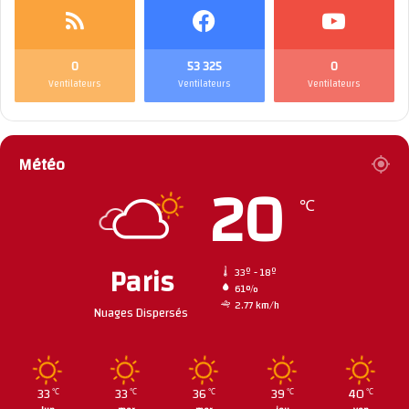
0
53 325
0
Ventilateurs
Ventilateurs
Ventilateurs
Météo
20
℃
Paris
33º - 18º
61%
2.77 km/h
Nuages Dispersés
33
33
36
39
40
℃
℃
℃
℃
℃