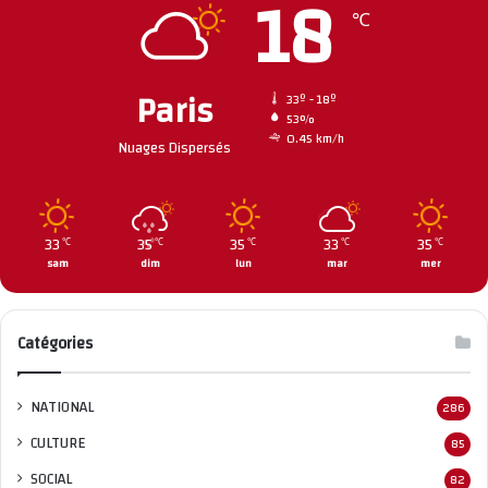
18
℃
Paris
33º - 18º
53%
0.45 km/h
Nuages Dispersés
33
35
35
33
35
℃
℃
℃
℃
℃
sam
dim
lun
mar
mer
Catégories
NATIONAL
286
CULTURE
85
SOCIAL
82