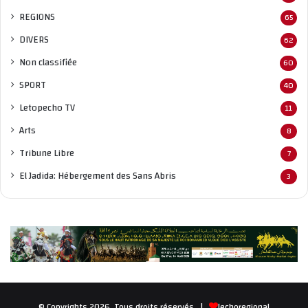
REGIONS
65
DIVERS
62
Non classifié
e
60
SPORT
40
Letopecho TV
11
Arts
8
Tribune Libre
7
El Jadida: Hébergement des Sans Abris
3
© Copyrights 2026، Tous droits réservés |
lechoregional