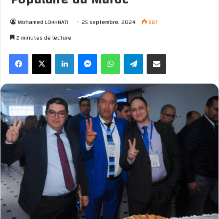
Mohamed LOKHNATI
25 septembre، 2024
587
2 minutes de lecture
Facebook
X
Linkedin
Messenger
WhatsApp
Telegram
Partager par email