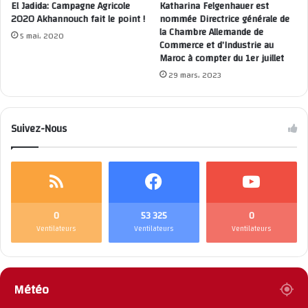
4. Demande urgente au Président Directeur Général du Crédit
El Jadida: Campagne Agricole
Katharina Felgenhauer est
Populaire du Maroc d’intervenir immédiatement pour mettre
2020 Akhannouch fait le point !
nommée Directrice générale de
la Chambre Allemande de
fin à cette tension et corriger la situation dans l’intérêt
5 mai، 2020
Commerce et d’Industrie au
supérieur de notre institution et de ses employés.
Maroc à compter du 1er juillet
29 mars، 2023
Suivez-Nous
Syndicat National du Crédit Populaire du Maroc
0
53 325
0
Ventilateurs
Ventilateurs
Ventilateurs
Météo