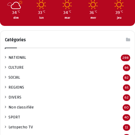
34
33
34
36
39
℃
℃
℃
℃
℃
dim
lun
mar
mer
jeu
Catégories
NATIONAL
288
CULTURE
86
SOCIAL
82
REGIONS
65
DIVERS
62
Non classifié
e
60
SPORT
40
Letopecho TV
11