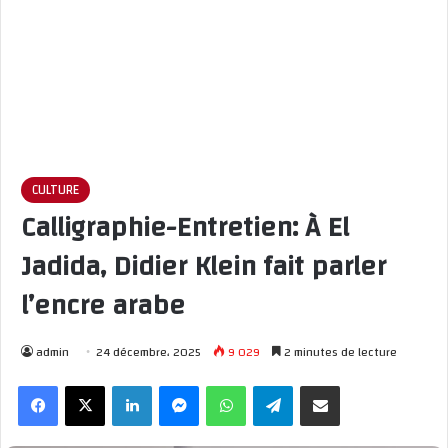
CULTURE
Calligraphie-Entretien: À El
Jadida, Didier Klein fait parler
l’encre arabe
admin
24 décembre، 2025
9 029
2 minutes de lecture
Facebook
X
Linkedin
Messenger
WhatsApp
Telegram
Partager par email