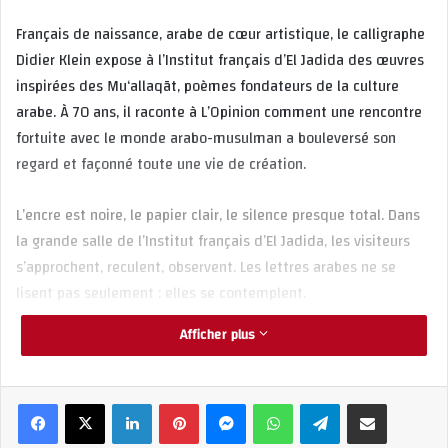
Français de naissance, arabe de cœur artistique, le calligraphe
Didier Klein expose à l’Institut français d’El Jadida des œuvres
inspirées des Mu‘allaqāt, poèmes fondateurs de la culture
arabe. À 70 ans, il raconte à L’Opinion comment une rencontre
fortuite avec le monde arabo-musulman a bouleversé son
regard et façonné toute une vie de création.
L’encre est noire, le papier clair, le silence presque total. Dans
la grande salle de l’Institut français d’El Jadida, les visiteurs
s’approchent, reculent, observent. Les lettres arabes ne se
lisent pas seulement : elles se contemplent.
Au centre de ce face-à-face discret, Didier Klein, 70 ans,
Afficher plus
calligraphe français, observe les réactions avec un sourire
tranquille.
« La calligraphie, c’est une manière de faire respirer la poésie »,
Linkedin
Pinterest
Messenger
WhatsApp
Telegram
Partager par email
glisse-t-il.
Imprimer