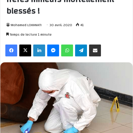
blessés !
Mohamed LOKHNATI
30 avril، 2020
41
Temps de lecture 1 minute
Facebook
X
Linkedin
Messenger
WhatsApp
Telegram
Partager par email