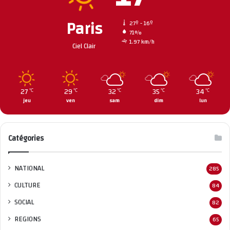
Paris
27º - 16º
71%
1.97 km/h
Ciel Clair
27
29
32
35
34
℃
℃
℃
℃
℃
jeu
ven
sam
dim
lun
Catégories
NATIONAL
285
CULTURE
84
SOCIAL
82
REGIONS
65