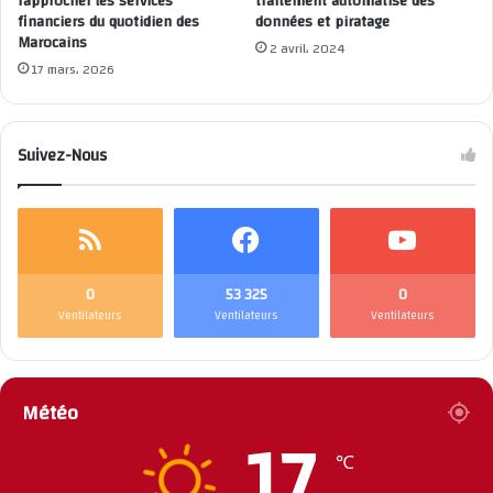
rapprocher les services
traitement automatisé des
financiers du quotidien des
données et piratage
Marocains
2 avril، 2024
17 mars، 2026
Suivez-Nous
0
53 325
0
Ventilateurs
Ventilateurs
Ventilateurs
Météo
17
℃