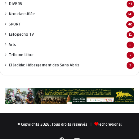
DIVERS
61
Non classifié
e
60
SPORT
40
Letopecho TV
11
Arts
8
Tribune Libre
7
El Jadida: Hébergement des Sans Abris
3
© Copyrights 2026، Tous droits réservés |
lechoregional