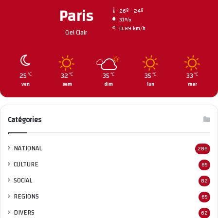
Paris
26º - 24º
31%
0.89 km/h
Ciel Clair
25
32
35
35
33
℃
℃
℃
℃
℃
ven
sam
dim
lun
mar
Catégories
NATIONAL
286
CULTURE
85
SOCIAL
82
REGIONS
65
DIVERS
62