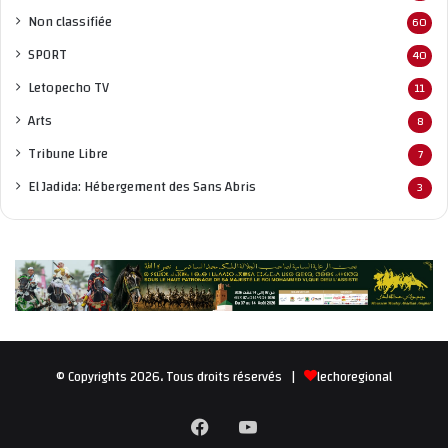
Non classifié
e
60
SPORT
40
Letopecho TV
11
Arts
8
Tribune Libre
7
El Jadida: Hébergement des Sans Abris
3
© Copyrights 2026، Tous droits réservés |
lechoregional
Facebook
YouTube