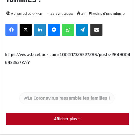
Mohamed LOKHNATI
22 avril، 2020
34
Moins d’une minute
Facebook
X
Linkedin
Messenger
WhatsApp
Telegram
Partager par email
https://www.facebook.com/100007326527286/posts/2649004
645353727/?
Le Coronavirus rassemble les familles !
Afficher plus