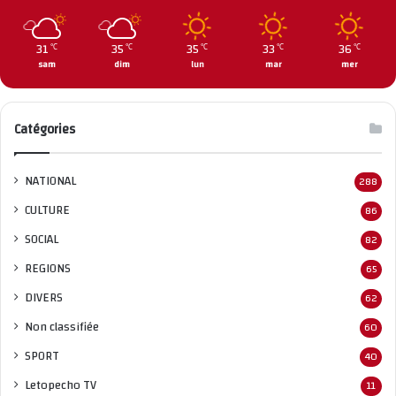
31
35
35
33
36
℃
℃
℃
℃
℃
sam
dim
lun
mar
mer
Catégories
NATIONAL
288
CULTURE
86
SOCIAL
82
REGIONS
65
DIVERS
62
Non classifié
e
60
SPORT
40
Letopecho TV
11