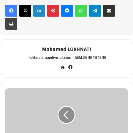
Linkedin
Pinterest
Messenger
WhatsApp
Telegram
Partager par email
Imprimer
Mohamed LOKHNATI
- lokhnati.map@gmail.com - GSM:0649484549
We
Fac
bsi
ebo
te
ok