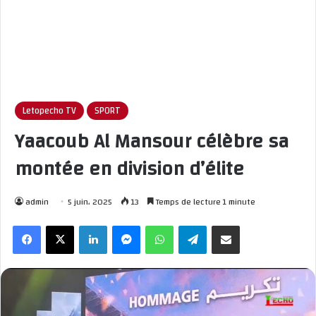
Letopecho TV
SPORT
Yaacoub Al Mansour célèbre sa
montée en division d’élite
admin
5 juin، 2025
13
Temps de lecture 1 minute
Facebook
X
Linkedin
Messenger
WhatsApp
Telegram
Partager par email