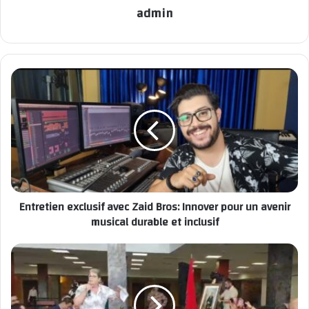
accédant, lors de la saison 2025, à la prestigieuse division du
admin
championnat marocain.
Mohamed LOKHNATI
PH/ Az-Eddine MAHFOUDI
L'USYM célèbre sa montée en division d'élite
Entretien exclusif avec Zaid Bros: Innover pour un avenir
musical durable et inclusif