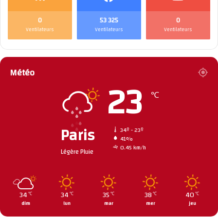
0
53 325
0
Ventilateurs
Ventilateurs
Ventilateurs
Météo
23
℃
Paris
34º - 23º
41%
0.45 km/h
Légère Pluie
34
34
35
38
40
℃
℃
℃
℃
℃
dim
lun
mar
mer
jeu