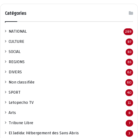
Catégories
NATIONAL
289
CULTURE
87
SOCIAL
83
REGIONS
65
DIVERS
62
Non classifié
e
60
SPORT
40
Letopecho TV
11
Arts
8
Tribune Libre
7
El Jadida: Hébergement des Sans Abris
3