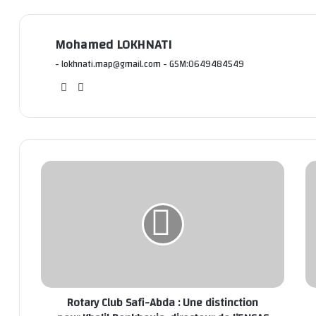
Mohamed LOKHNATI
- lokhnati.map@gmail.com - GSM:0649484549
We
Fac
bsi
ebo
te
ok
Rotary Club Safi-Abda : Une distinction