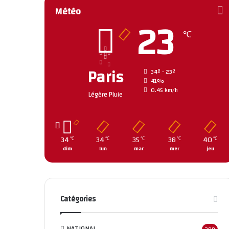
Météo
23
℃
Paris
34º - 23º
41%
0.45 km/h
Légère Pluie
34
34
35
38
40
℃
℃
℃
℃
℃
dim
lun
mar
mer
jeu
Catégories
NATIONAL