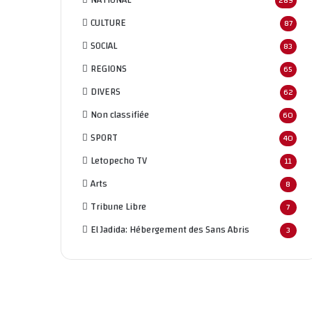
289
CULTURE
87
SOCIAL
83
REGIONS
65
DIVERS
62
Non classifié
e
60
SPORT
40
Letopecho TV
11
Arts
8
Tribune Libre
7
El Jadida: Hébergement des Sans Abris
3