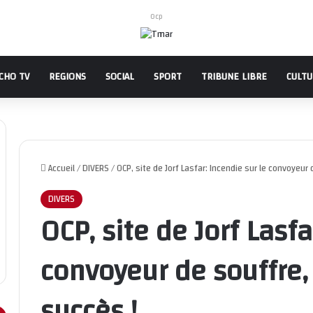
Ocp
CHO TV
REGIONS
SOCIAL
SPORT
TRIBUNE LIBRE
CULT
Accueil
/
DIVERS
/
OCP, site de Jorf Lasfar: Incendie sur le convoyeur
DIVERS
OCP, site de Jorf Lasfa
convoyeur de souffre,
succès !