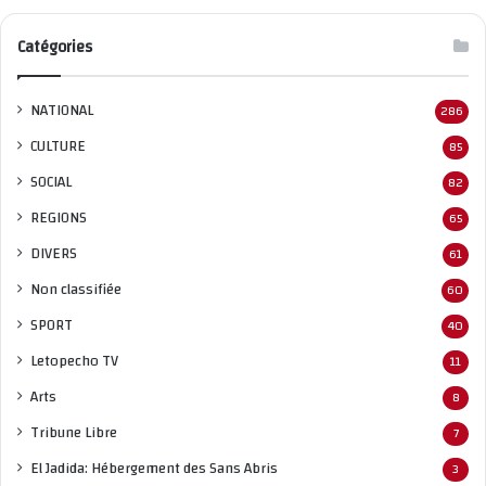
Catégories
NATIONAL
286
CULTURE
85
SOCIAL
82
REGIONS
65
DIVERS
61
Non classifié
e
60
SPORT
40
Letopecho TV
11
Arts
8
Tribune Libre
7
El Jadida: Hébergement des Sans Abris
3