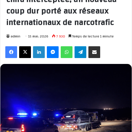
coup dur porté aux réseaux
internationaux de narcotrafic
admin
15 mai، 2026
7 930
Temps de lecture 1 minute
Facebook
X
Linkedin
Messenger
WhatsApp
Telegram
Partager par email