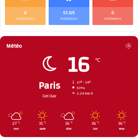
0
53 325
0
Ventilateurs
Ventilateurs
Ventilateurs
Météo
16
℃
Paris
27º - 14º
63%
2.24 km/h
Ciel Clair
27
35
36
36
36
℃
℃
℃
℃
℃
ven
sam
dim
lun
mar