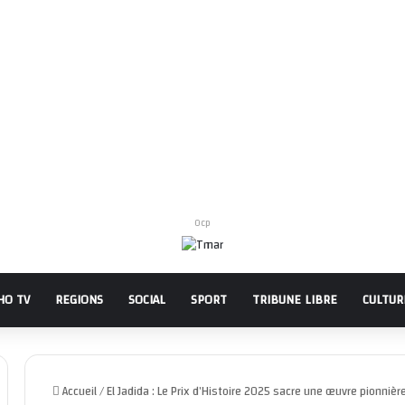
Ocp
HO TV
REGIONS
SOCIAL
SPORT
TRIBUNE LIBRE
CULTUR
Accueil
/
El Jadida : Le Prix d’Histoire 2025 sacre une œuvre pionniè