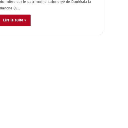
pionnière sur le patrimoine submergé de Doukkala la
Blanche (Al…
Lire la suite »