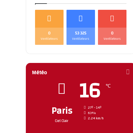
0
53 325
0
Ventilateurs
Ventilateurs
Ventilateurs
Météo
16
℃
Paris
27º - 14º
63%
2.24 km/h
Ciel Clair