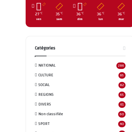
27
35
36
36
36
℃
℃
℃
℃
℃
ven
sam
dim
lun
mar
Catégories
NATIONAL
286
CULTURE
85
SOCIAL
82
REGIONS
65
DIVERS
61
Non classifié
e
60
SPORT
40