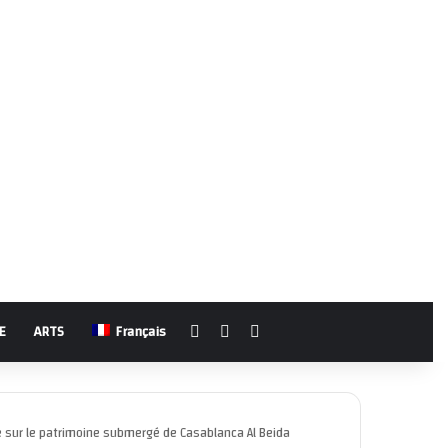
Facebook
YouTube
Rechercher
E
ARTS
Français
re sur le patrimoine submergé de Casablanca Al Beida