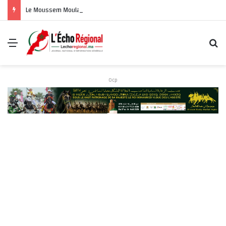
Le Moussem Moulay Abdellah Amghar du 7 au 14 Août 2026
Menu
R
Ocp