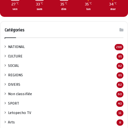
27
33
35
35
34
℃
℃
℃
℃
℃
ven
sam
dim
lun
mar
Catégories
NATIONAL
286
CULTURE
85
SOCIAL
82
REGIONS
65
DIVERS
62
Non classifié
e
60
SPORT
40
Letopecho TV
11
Arts
8