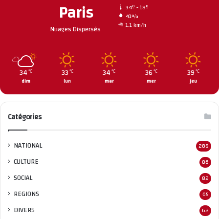
Paris
34º - 18º
41%
1.1 km/h
Nuages Dispersés
34
33
34
36
39
℃
℃
℃
℃
℃
dim
lun
mar
mer
jeu
Catégories
NATIONAL
288
CULTURE
86
SOCIAL
82
REGIONS
65
DIVERS
62