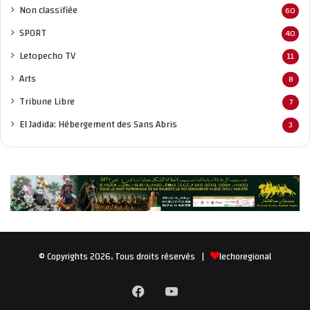
Non classifié
e
60
SPORT
40
Letopecho TV
11
Arts
8
Tribune Libre
7
El Jadida: Hébergement des Sans Abris
3
© Copyrights 2026، Tous droits réservés |
lechoregional
Facebook
YouTube