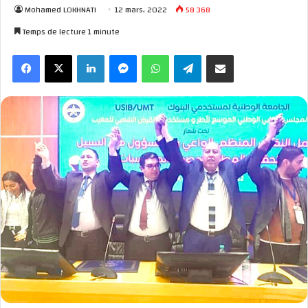
Mohamed LOKHNATI
12 mars، 2022
58 368
Temps de lecture 1 minute
Facebook
X
Linkedin
Messenger
WhatsApp
Telegram
Partager par email