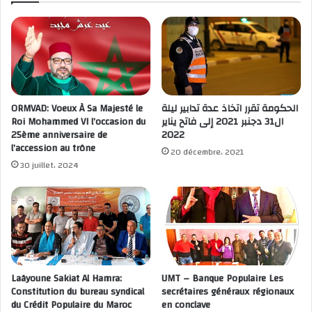
ORMVAD: Voeux À Sa Majesté le
الحكومة تقرر اتخاذ عدة تدابير ليلة
Roi Mohammed VI l’occasion du
ال31 دجنبر 2021 إلى فاتح يناير
25ème anniversaire de
2022
l’accession au trône
20 décembre، 2021
30 juillet، 2024
Laâyoune Sakiat Al Hamra:
UMT – Banque Populaire Les
Constitution du bureau syndical
secrétaires généraux régionaux
du Crédit Populaire du Maroc
en conclave