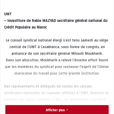
UMT
– Investiture de Rabie MAZYAD secrétaire général national du
Crédit Populaire au Maroc
Le conseil syndical national élargi s’est tenu samedi au siège
central de l’UMT à Casablanca, sous forme de congrès, en
présence de son secrétaire général Miloudi Moukharik.
Dans son allocution, Moukharik a relevé l’énorme effort fourni
par les membres du syndicat pour restaurer l’esprit de l’Union
marocaine du travail pour cette grande institution.
Des représentants et délégués de toutes les caisses
syndicales régionales du royaume affiliées à l’UMT, femmes et
hommes de toutes tranches d’âge, ont activement contribué
au succès de ce conclave rehaussé par la présence du
Afficher plus
secrétaire général, avant de valider par voie élective