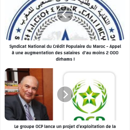
adopter pour les différentes composantes de ces deux piliers
clés du développement durable, indique t-on de sources
responsables
Mohamed LOKHNATI
Syndicat National du Crédit Populaire du Maroc - Appel
thèmes de la 2eme édition d'une conférence
à une augmentation des salaires d'au moins 2 000
internationale"
dirhams !
Université Hassan II de Casablanca " Les Energies
Renouvelables et les Technologies de l'eau
Le groupe OCP lance un projet d’exploitation de la