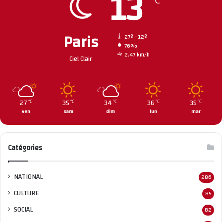
13
℃
Paris
27º - 12º
76%
2.47 km/h
Ciel Clair
27
35
34
36
35
℃
℃
℃
℃
℃
ven
sam
dim
lun
mar
Catégories
NATIONAL
286
CULTURE
85
SOCIAL
82