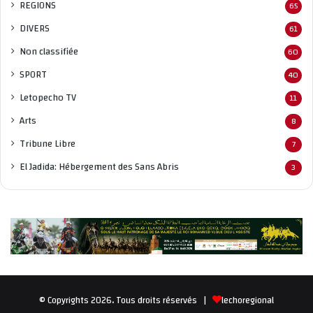
REGIONS
65
DIVERS
61
Non classifié
e
60
SPORT
40
Letopecho TV
11
Arts
8
Tribune Libre
7
El Jadida: Hébergement des Sans Abris
3
© Copyrights 2026، Tous droits réservés |
lechoregional