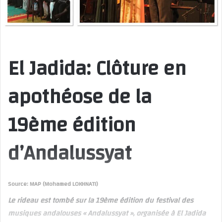
El Jadida: Clôture en
apothéose de la
19ème édition
d’Andalussyat
Source: MAP (Mohamed LOKHNATI)
Le rideau est tombé sur la 19ème édition du festival des
musiques andalouses « Andalussyat », organisée à El Jadida