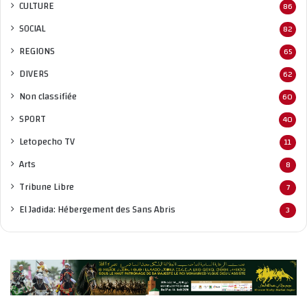
CULTURE
86
SOCIAL
82
REGIONS
65
DIVERS
62
Non classifié
e
60
SPORT
40
Letopecho TV
11
Arts
8
Tribune Libre
7
El Jadida: Hébergement des Sans Abris
3