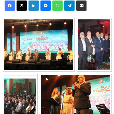
Facebook
X
Linkedin
Messenger
WhatsApp
Telegram
Partager par email