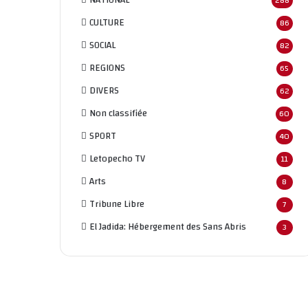
288
CULTURE
86
SOCIAL
82
REGIONS
65
DIVERS
62
Non classifié
e
60
SPORT
40
Letopecho TV
11
Arts
8
Tribune Libre
7
El Jadida: Hébergement des Sans Abris
3