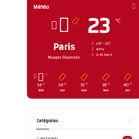
Météo
23
℃
Paris
34º - 21º
43%
0.45 km/h
Nuages Dispersés
34
34
35
38
40
℃
℃
℃
℃
℃
dim
lun
mar
mer
jeu
Catégories
NATIONAL