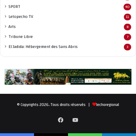
SPORT
40
Letopecho TV
11
Arts
8
Tribune Libre
7
El Jadida: Hébergement des Sans Abris
3
© Copyrights 2026، Tous droits réservés |
lechoregional
Facebook
YouTube