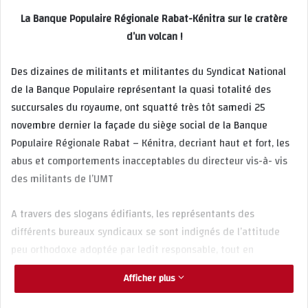
La Banque Populaire Régionale Rabat-Kénitra sur le cratère
d’un volcan !
Des dizaines de militants et militantes du Syndicat National
de la Banque Populaire représentant la quasi totalité des
succursales du royaume, ont squatté très tôt samedi 25
novembre dernier la façade du siège social de la Banque
Populaire Régionale Rabat – Kénitra, decriant haut et fort, les
abus et comportements inacceptables du directeur vis-à- vis
des militants de l’UMT
A travers des slogans édifiants, les représentants des
différents bureaux syndicaux se sont indignés de l’attitude
peu orthodoxe adoptée par ledit responsable, tout en
déclarant leur entiere solidarité et soutien au bureau syndical
Afficher plus
de la Banque Populaire Régionale de Rabat-Kénitra.