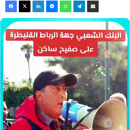
Facebook
X
Linkedin
Messenger
WhatsApp
Telegram
Partager par email