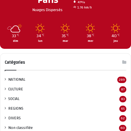
Paris
47%
1.76 km/h
Nuages Dispersés
33
34
35
38
40
℃
℃
℃
℃
℃
dim
lun
mar
mer
jeu
Catégories
NATIONAL
289
CULTURE
87
SOCIAL
83
REGIONS
65
DIVERS
62
Non classifié
e
60