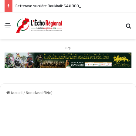
Betterave sucrière Doukkali: 544.000 tonnes de betteraves sucrières produites, un bond de 31%
Menu
R
Ocp
Accueil
/
Non classifié(e)