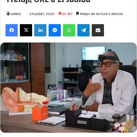
admin
24 juillet، 2025
15 417
Temps de lecture 1 minute
Facebook
X
Linkedin
Messenger
WhatsApp
Telegram
Partager par email