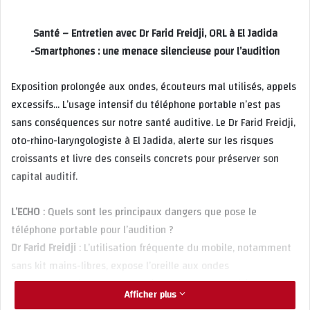
Santé – Entretien avec Dr Farid Freidji, ORL à El Jadida
-Smartphones : une menace silencieuse pour l’audition
Exposition prolongée aux ondes, écouteurs mal utilisés, appels
excessifs… L’usage intensif du téléphone portable n’est pas
sans conséquences sur notre santé auditive. Le Dr Farid Freidji,
oto-rhino-laryngologiste à El Jadida, alerte sur les risques
croissants et livre des conseils concrets pour préserver son
capital auditif.
L’ECHO
: Quels sont les principaux dangers que pose le
téléphone portable pour l’audition ?
Dr Farid Freidji
: L’utilisation fréquente du mobile, notamment
sans kit mains-libres, expose l’oreille aux ondes
électromagnétiques et à des niveaux sonores parfois
Afficher plus
excessifs. À long terme, cette exposition peut provoquer des