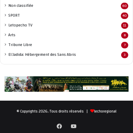
Non classifié
e
60
SPORT
40
Letopecho TV
11
Arts
8
Tribune Libre
7
El Jadida: Hébergement des Sans Abris
3
© Copyrights 2026، Tous droits réservés |
lechoregional
Facebook
YouTube