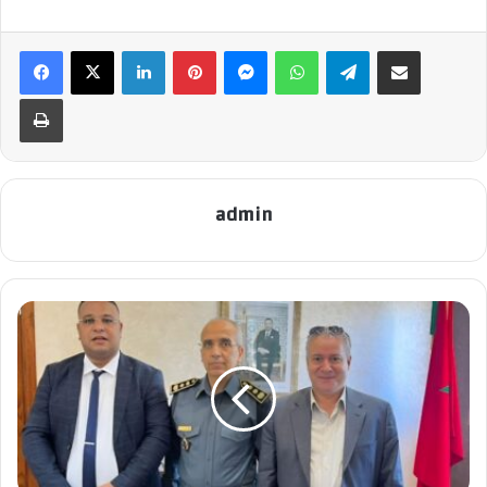
lésions progressives de l’oreille interne, souvent irréversibles.
Linkedin
Pinterest
Messenger
WhatsApp
Telegram
Partager par email
•
Quels signes doivent alerter les utilisateurs ?
On observe de plus en plus de cas d’acouphènes (sifflements),
Imprimer
de fatigue auditive après les appels, de baisse d’audition
précoce, parfois même chez les jeunes, et d’hyperacousie, une
sensibilité excessive aux bruits. Dans certains milieux
admin
professionnels comme les call centers, des traumatismes
acoustiques aigus peuvent survenir.
•
Les jeunes sont-ils plus exposés ?
Oui, car ils utilisent massivement le téléphone et les
écouteurs, souvent à volume élevé et pendant de longues
périodes. Ce mode de vie augmente considérablement le
risque de troubles auditifs dès l’adolescence.
•
Quelles bonnes pratiques recommandez-vous ?