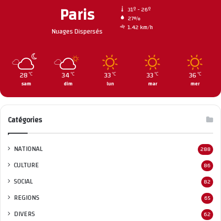
Paris
31º - 26º
27%
1.42 km/h
Nuages Dispersés
28
34
33
33
36
℃
℃
℃
℃
℃
sam
dim
lun
mar
mer
Catégories
NATIONAL
288
CULTURE
86
SOCIAL
82
REGIONS
65
DIVERS
62