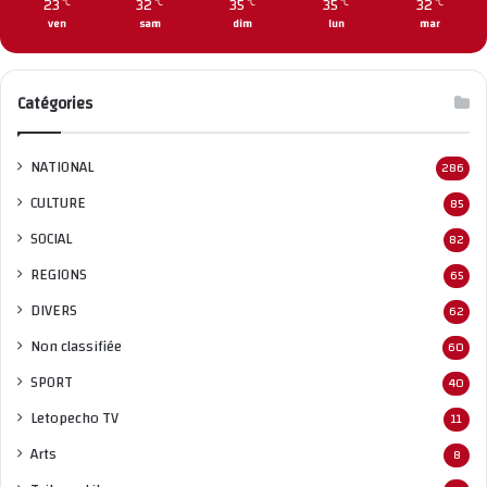
23
32
35
35
32
℃
℃
℃
℃
℃
ven
sam
dim
lun
mar
Catégories
NATIONAL
286
CULTURE
85
SOCIAL
82
REGIONS
65
DIVERS
62
Non classifié
e
60
SPORT
40
Letopecho TV
11
Arts
8