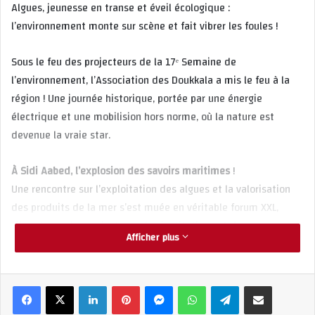
Algues, jeunesse en transe et éveil écologique :
l’environnement monte sur scène et fait vibrer les foules !
Sous le feu des projecteurs de la 17ᵉ Semaine de
l’environnement, l’Association des Doukkala a mis le feu à la
région ! Une journée historique, portée par une énergie
électrique et une mobilision hors norme, où la nature est
devenue la vraie star.
À Sidi Aabed, l’explosion des savoirs maritimes
!
Une rencontre sur l’exploitation des algues et la valorisation
des produits de la mer s’est muée en véritable forum XXL,
vibrant sous les projecteurs des institutions et des
Afficher plus
coopératives locales. Au cœur de la tempête : le Dr Hakima
Zidane (INRH Casablanca), qui a enflammé les débats dans une
ambiance survoltée ! Science et citoyenneté s’y sont
Linkedin
Pinterest
Messenger
WhatsApp
Telegram
Partager par email
embrassées sous les acclamations.