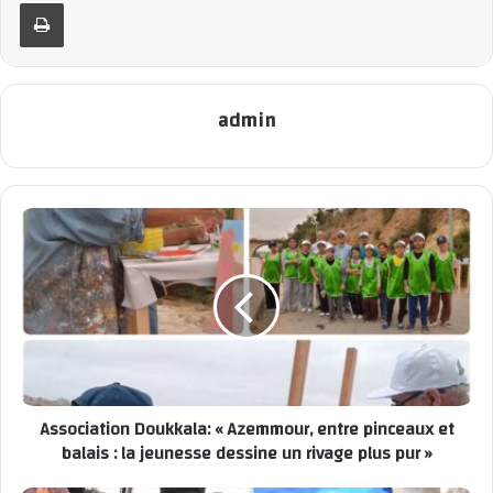
Imprimer
À Azemmour, l’école Benhamdisse devient le QG de la
révolution verte !
Les jeunes ? En première ligne, happés, subjugués par la Pr.
Latifa Zhouri, qui leur a livré le message choc : l’écologie, c’est
admin
MAINTENANT ! L’école transformée en temple de la découverte,
une fièvre éducative contagieuse où la curiosité des élèves a
explosé dans une ambiance de carnaval. L’avenir se construit
ici, sous les cris d’espoir d’une jeunesse en état d’alerte
climatique.
Un bilan à couper le souffle : science, institutions et jeunesse
ne font plus qu’un, dans une confiance absolue et un
optimisme dévastateur. La Semaine de l’environnement
devient le rendez-vous incontournable de ceux qui
Association Doukkala: « Azemmour, entre pinceaux et
transforment chaque geste local en célébration planétaire de
balais : la jeunesse dessine un rivage plus pur »
la durabilité !