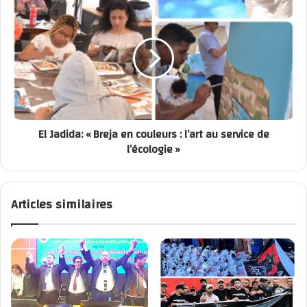
C’est une vague verte qui déferle… et elle ne compte pas
s’arrêter !
Mohamed LOKHNATI
Semaine de l'environnement: La fièvre verte envahit
Doukkala !
El Jadida: « Breja en couleurs : l’art au service de
l’écologie »
Articles similaires