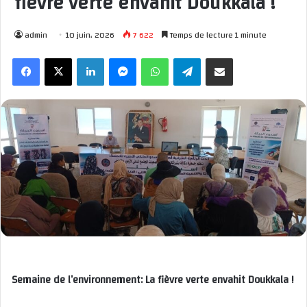
fièvre verte envahit Doukkala !
admin
10 juin، 2026
7 622
Temps de lecture 1 minute
Facebook
X
Linkedin
Messenger
WhatsApp
Telegram
Partager par email
Semaine de l’environnement:
La fièvre verte envahit Doukkala !