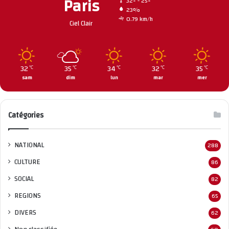
Paris
32º - 25º
23%
0.79 km/h
Ciel Clair
32
35
34
32
35
℃
℃
℃
℃
℃
sam
dim
lun
mar
mer
Catégories
NATIONAL
288
CULTURE
86
SOCIAL
82
REGIONS
65
DIVERS
62