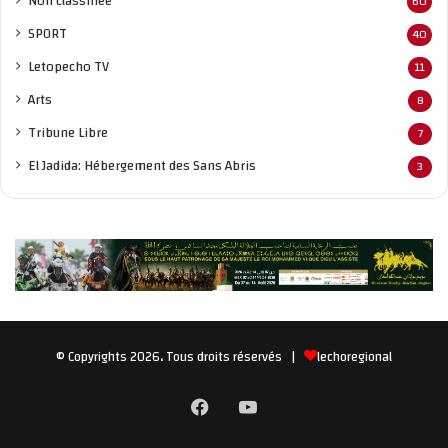
Non classifié
e
60
SPORT
40
Letopecho TV
11
Arts
8
Tribune Libre
7
El Jadida: Hébergement des Sans Abris
3
© Copyrights 2026، Tous droits réservés |
lechoregional
Facebook
YouTube