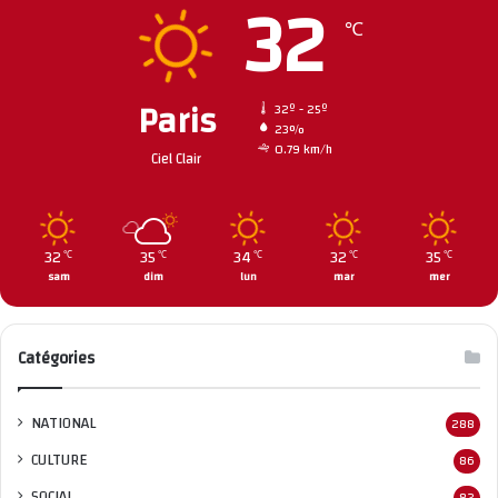
32
℃
Paris
32º - 25º
23%
0.79 km/h
Ciel Clair
32
35
34
32
35
℃
℃
℃
℃
℃
sam
dim
lun
mar
mer
Catégories
NATIONAL
288
CULTURE
86
SOCIAL
82