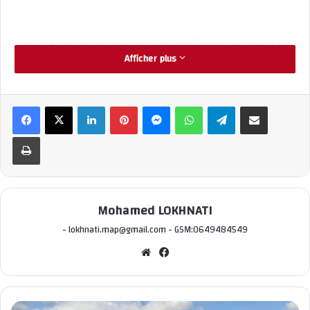
Le géant
marocain
des phosphates affirme de plus en plus
Afficher plus
sa position de fournisseur mondial de phosphate.
Lors de
Linkedin
Pinterest
Messenger
WhatsApp
Telegram
Partager par email
la rencontre, un projet relatif à l’ouverture d’une nouvelle
Imprimer
unité de traitement par le groupe
OCP
au Brésil pour
fabriquer des produits phosphatés a été évoqué, révèlent
Mohamed LOKHNATI
- lokhnati.map@gmail.com - GSM:0649484549
des médias brésiliens.
We
Fac
bsi
ebo
Cette rencontre s’inscrit dans le cadre des visites
te
ok
organisées par le ministre brésilien Marcos Montes au