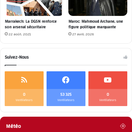
OCP/ Exportation d'engrais: le leader marocain OCP
….
Marrakech: La DGSN renforce
Maroc: Mahmoud Archane, une
son arsenal sécuritaire
figure politique marquante
22 août، 2021
27 avril، 2026
Suivez-Nous
0
53 325
0
Ventilateurs
Ventilateurs
Ventilateurs
Météo