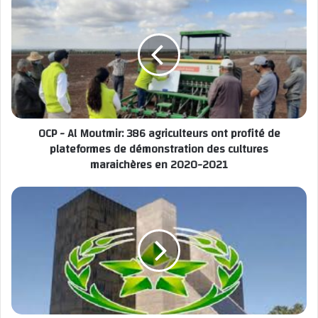
Maroc, en Egypte et en Jordanie pour discuter de
l’augmentation des importations d’engrais en provenance
des unités de production de ces pays.
Le chef de l’
OCP
a également exposé les plans de l’Office
chérifien pour investir à l’étranger.
« Nous ciblons le Brésil,
car y construire une usine serait très utile », a
déclaré
OCP - Al Moutmir: 386 agriculteurs ont profité de
Terrab
lors de la réunion, ajoutant que la
plateformes de démonstration des cultures
principale société marocaine de phosphate est prête à
maraichères en 2020-2021
donner la priorité au marché brésilien.
Le projet n’en est
donc qu’au stade des discussions initiales.
Pour rappel, les besoins du Brésil en engrais dépendent
à
85%
des importations en provenance de Russie et de
Biélorussie, tandis que le Maroc demeure le troisième
fournisseur des pays d’Amérique latine après ces deux
pays.