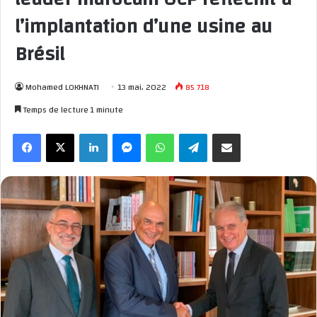
l’implantation d’une usine au
Brésil
Mohamed LOKHNATI
13 mai، 2022
85 718
Temps de lecture 1 minute
Facebook
X
Linkedin
Messenger
WhatsApp
Telegram
Partager par email