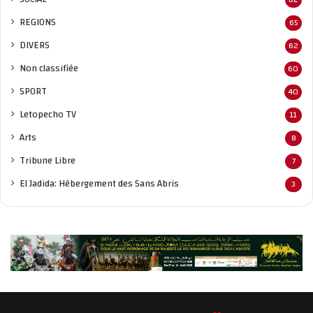
REGIONS
65
DIVERS
62
Non classifié
e
60
SPORT
40
Letopecho TV
11
Arts
8
Tribune Libre
7
El Jadida: Hébergement des Sans Abris
3