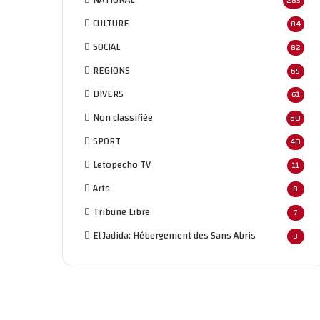
285
CULTURE
84
SOCIAL
82
REGIONS
65
DIVERS
61
Non classifié
e
60
SPORT
40
Letopecho TV
11
Arts
8
Tribune Libre
7
El Jadida: Hébergement des Sans Abris
3