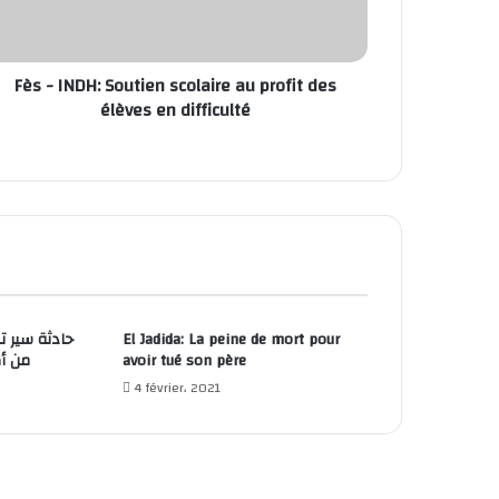
Fès - INDH: Soutien scolaire au profit des
élèves en difficulté
حادثة سير ت
El Jadida: La peine de mort pour
من أكادير.. 
avoir tué son père
4 février، 2021