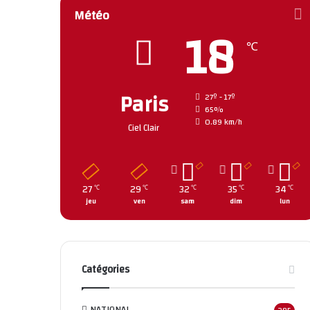
Météo
18
℃
Paris
27º - 17º
65%
0.89 km/h
Ciel Clair
27
29
32
35
34
℃
℃
℃
℃
℃
jeu
ven
sam
dim
lun
Catégories
NATIONAL