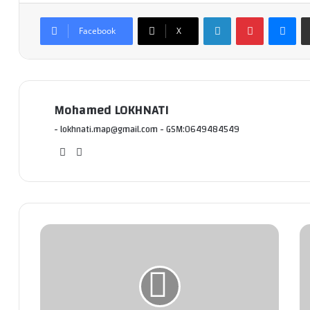
Linkedin
Pinterest
Messenger
Facebook
X
Mohamed LOKHNATI
- lokhnati.map@gmail.com - GSM:0649484549
We
Fac
bsi
ebo
te
ok