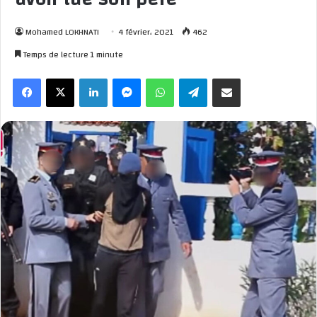
Mohamed LOKHNATI
4 février، 2021
462
Temps de lecture 1 minute
Facebook
X
Linkedin
Messenger
WhatsApp
Telegram
Partager par email