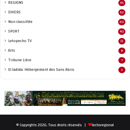
REGIONS
65
DIVERS
62
Non classifié
e
60
SPORT
40
Letopecho TV
11
Arts
8
Tribune Libre
7
El Jadida: Hébergement des Sans Abris
3
© Copyrights 2026، Tous droits réservés |
lechoregional