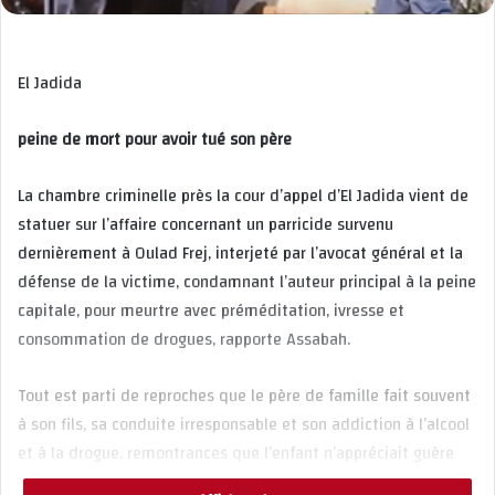
El Jadida
peine de mort pour avoir tué son père
La chambre criminelle près la cour d’appel d’El Jadida vient de
statuer sur l’affaire concernant un parricide survenu
dernièrement à Oulad Frej, interjeté par l’avocat général et la
défense de la victime, condamnant l’auteur principal à la peine
capitale, pour meurtre avec préméditation, ivresse et
consommation de drogues, rapporte Assabah.
Tout est parti de reproches que le père de famille fait souvent
à son fils, sa conduite irresponsable et son addiction à l’alcool
et à la drogue, remontrances que l’enfant n’appréciait guère
surtout devant ses frères et sœurs, apprend t’on du dossier de