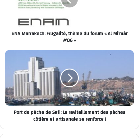
Mohamed LOKHNATI
El Jadida peine de mort pour avoir tué son père
ENA Marrakech: Frugalité, thème du forum « Al Mi’mâr
#06 »
Port de pêche de Safi: Le ravitaillement des pêches
côtière et artisanale se renforce !