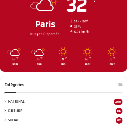
32
℃
Paris
32º - 26º
21%
0.78 km/h
Nuages Dispersés
32
35
34
32
35
℃
℃
℃
℃
℃
sam
dim
lun
mar
mer
Catégories
NATIONAL
288
CULTURE
86
SOCIAL
82