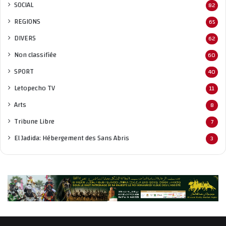
SOCIAL
82
REGIONS
65
DIVERS
62
Non classifié
e
60
SPORT
40
Letopecho TV
11
Arts
8
Tribune Libre
7
El Jadida: Hébergement des Sans Abris
3