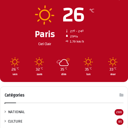
26
℃
Paris
27º - 24º
29%
1.79 km/h
Ciel Clair
26
32
35
35
33
℃
℃
℃
℃
℃
ven
sam
dim
lun
mar
Catégories
NATIONAL
286
CULTURE
85