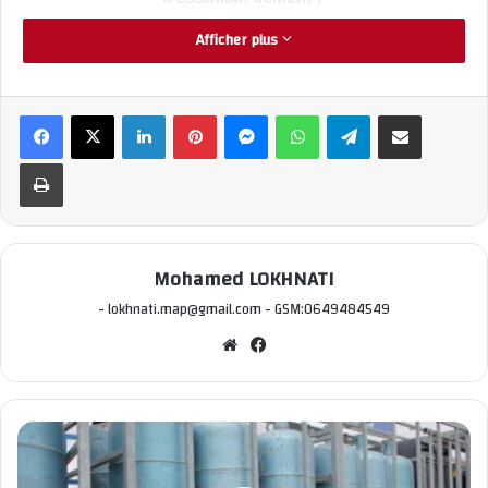
Afficher plus
Linkedin
Pinterest
Messenger
WhatsApp
Telegram
Partager par email
Imprimer
Mohamed LOKHNATI
- lokhnati.map@gmail.com - GSM:0649484549
We
Fac
bsi
ebo
te
ok