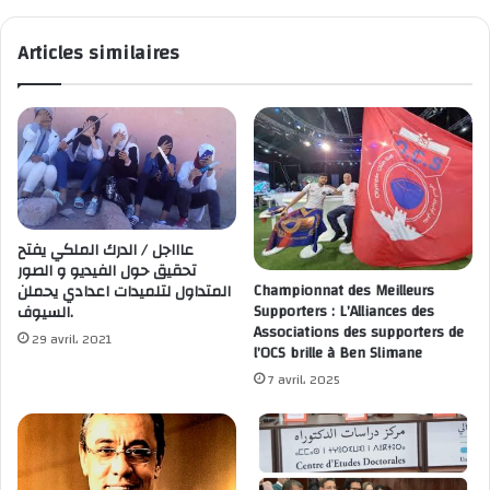
Articles similaires
عاااجل / الدرك الملكي يفتح
تحقيق حول الفيديو و الصور
Championnat des Meilleurs
المتداول لتلميدات اعدادي يحملن
Supporters : L’Alliances des
السيوف.
Associations des supporters de
29 avril، 2021
l’OCS brille à Ben Slimane
7 avril، 2025