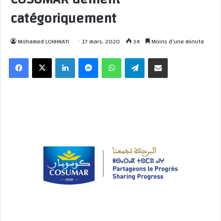
catégoriquement
Mohamed LOKHNATI
17 mars، 2020
34
Moins d’une minute
Facebook
X
Linkedin
Messenger
WhatsApp
Telegram
Partager par email