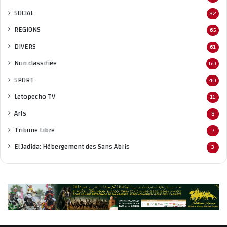
SOCIAL
82
REGIONS
65
DIVERS
61
Non classifié
e
60
SPORT
40
Letopecho TV
11
Arts
8
Tribune Libre
7
El Jadida: Hébergement des Sans Abris
3