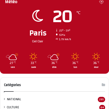
Météo
20
℃
Paris
21º - 19º
51%
1.79 km/h
Ciel Clair
27
33
36
36
36
℃
℃
℃
℃
℃
ven
sam
dim
lun
mar
Catégories
NATIONAL
285
CULTURE
84