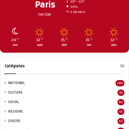
Paris
25º - 22º
33%
2.38 km/h
Ciel Clair
24
32
35
35
32
℃
℃
℃
℃
℃
ven
sam
dim
lun
mar
Catégories
NATIONAL
286
CULTURE
85
SOCIAL
82
REGIONS
65
DIVERS
62