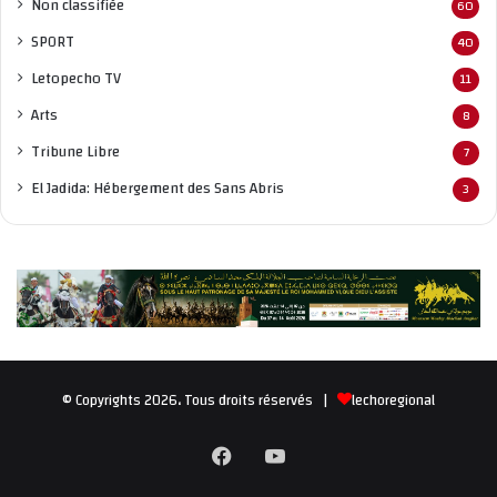
Non classifié
e
60
SPORT
40
Letopecho TV
11
Arts
8
Tribune Libre
7
El Jadida: Hébergement des Sans Abris
3
© Copyrights 2026، Tous droits réservés |
lechoregional
Facebook
YouTube