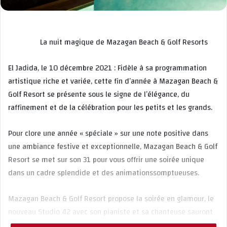
La nuit magique de Mazagan Beach & Golf Resorts
El Jadida, le
10
décembre
2021
:
Fidèle à sa programmation
artistique riche et variée
,
cette
fin d’année à
Mazagan Beach &
Golf Resort se présente
sous le signe de l’éléganc
e, du
raffinement et de la célébration
pour les petits et les grands.
Pour clore
une année « spé
ciale » sur une note positive
dans
une ambiance festive et exceptionnelle, Mazagan Beach & Golf
Resort se met sur son 31 pour
vous offrir une
soirée unique
dans un cadre
splendide et des animations
somptueuses.
Mazagan Beach & Golf Resort
propose la
soirée en glamour, le
nouveau
Studio 42
avec son pianiste et sa chanteuse sauront
vous emporter
au fil du temps
dans une ambiance luxueuse et