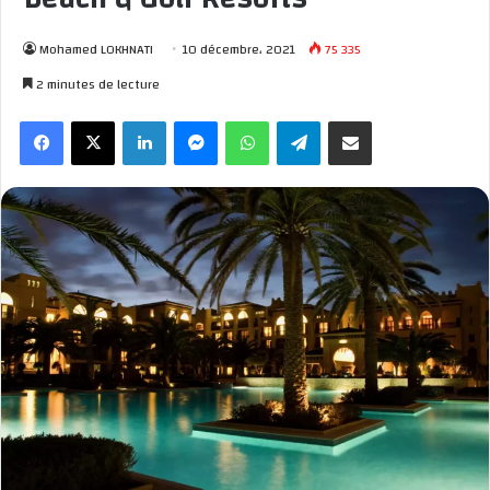
Mohamed LOKHNATI
10 décembre، 2021
75 335
2 minutes de lecture
Facebook
X
Linkedin
Messenger
WhatsApp
Telegram
Partager par email