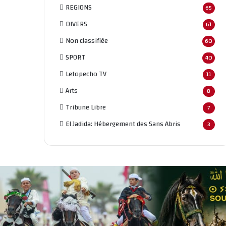
REGIONS
65
DIVERS
61
Non classifié
e
60
SPORT
40
Letopecho TV
11
Arts
8
Tribune Libre
7
El Jadida: Hébergement des Sans Abris
3