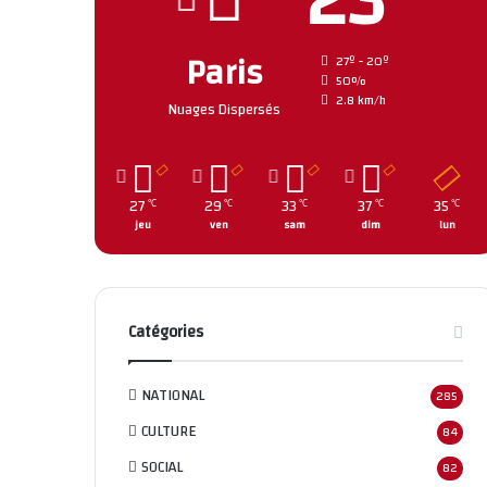
23
Paris
27º - 20º
50%
2.8 km/h
Nuages Dispersés
27
29
33
37
35
℃
℃
℃
℃
℃
jeu
ven
sam
dim
lun
Catégories
NATIONAL
285
CULTURE
84
SOCIAL
82