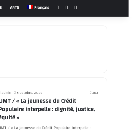
Facebook
YouTube
Rechercher
E
ARTS
Français
admin
6 octobre، 2025
383
UMT / « La jeunesse du Crédit
Populaire interpelle : dignité, justice,
équité »
UMT / « La jeunesse du Crédit Populaire interpelle :