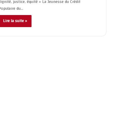
dignité, justice, équité » La Jeunesse du Crédit
Populaire du…
Lire la suite »