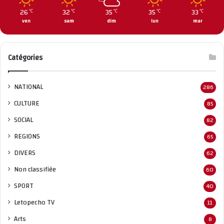
26
32
35
35
33
℃
℃
℃
℃
℃
ven
sam
dim
lun
mar
Catégories
NATIONAL
286
CULTURE
85
SOCIAL
82
REGIONS
65
DIVERS
62
Non classifié
e
60
SPORT
40
Letopecho TV
11
Arts
8