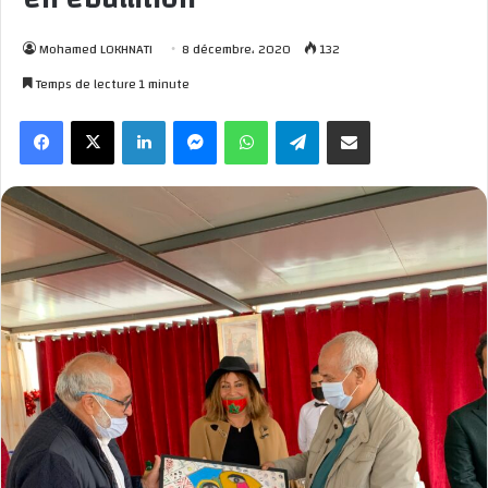
Mohamed LOKHNATI
8 décembre، 2020
132
Temps de lecture 1 minute
Facebook
X
Linkedin
Messenger
WhatsApp
Telegram
Partager par email