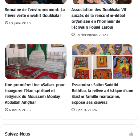
Semaine de l’environnement: La
Association des Doukkala: Vif
fièvre verte envahit Doukkala !
succès de la rencontre-débat
organisée en l’honneur de
10 juin، 2026
l’écrivain Fouad Laroui
24 décembre، 2023
Une première: Une «Salka» pour
Essaouira : Salim Saddiki
inaugurer l’élan spirituel et
Belhiba, la relève artistique d’une
religieux du Moussem Moulay
illustre famille marocaine,
Abdallah Amghar
expose ses œuvres
6 août، 2026
3 août، 2026
Suivez-Nous