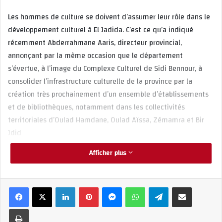
Les hommes de culture se doivent d’assumer leur rôle dans le
développement culturel à El Jadida. C’est ce qu’a indiqué
récemment Abderrahmane Aaris, directeur provincial,
annonçant par la même occasion que le département
s’évertue, à l’image du Complexe Culturel de Sidi Bennour, à
consolider l’infrastructure culturelle de la province par la
création très prochainement d’un ensemble d’établissements
et de bibliothèques, notamment dans les collectivités
territoriales d’Oulad Hamdane, Oulad Aïssa, Zémamra et Bir
Jdid
Dans son axe programmatique, la Direction Provinciale de la
Afficher plus
Culture prévoit des contenus culturels créateurs de solidarité
dans les différents espaces à portée culturelle de la région,
est-ce, en tenant compte de la diversité culturelle dans les
Linkedin
Pinterest
Messenger
WhatsApp
Telegram
Partager par email
programmes des différents lieux de vie
Imprimer
L’objectif, poursuit Abderrahmane Aaris, est de susciter et